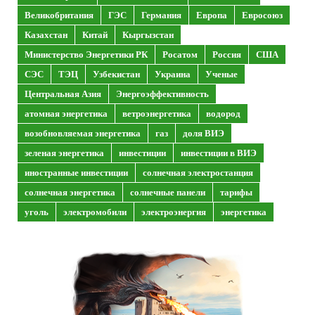
Великобритания
ГЭС
Германия
Европа
Евросоюз
Казахстан
Китай
Кыргызстан
Министерство Энергетики РК
Росатом
Россия
США
СЭС
ТЭЦ
Узбекистан
Украина
Ученые
Центральная Азия
Энергоэффективность
атомная энергетика
ветроэнергетика
водород
возобновляемая энергетика
газ
доля ВИЭ
зеленая энергетика
инвестиции
инвестиции в ВИЭ
иностранные инвестиции
солнечная электростанция
солнечная энергетика
солнечные панели
тарифы
уголь
электромобили
электроэнергия
энергетика