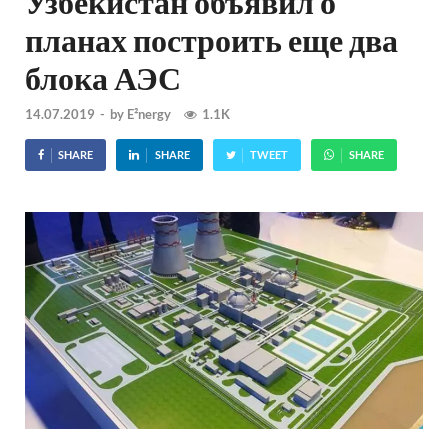
Узбекистан объявил о
планах построить еще два
блока АЭС
14.07.2019
-
by
E²nergy
1.1K
SHARE
SHARE
TWEET
SHARE