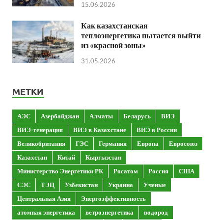
15.06.2026
Как казахстанская
теплоэнергетика пытается выйти
из «красной зоны»
31.05.2026
МЕТКИ
АЭС
Азербайджан
Алматы
Беларусь
ВИЭ
ВИЭ-генерация
ВИЭ в Казахстане
ВИЭ в России
Великобритания
ГЭС
Германия
Европа
Евросоюз
Казахстан
Китай
Кыргызстан
Министерство Энергетики РК
Росатом
Россия
США
СЭС
ТЭЦ
Узбекистан
Украина
Ученые
Центральная Азия
Энергоэффективность
атомная энергетика
ветроэнергетика
водород