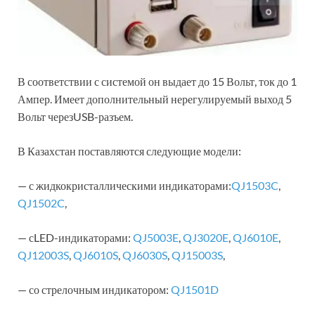
В соответствии с системой он выдает до 15 Вольт, ток до 1
Ампер. Имеет дополнительный нерегулируемый выход 5
Вольт черезUSB-разъем.
В Казахстан поставляются следующие модели:
— с жидкокристаллическими индикаторами:
QJ1503C
,
QJ1502C
,
— сLED-индикаторами:
QJ5003E
,
QJ3020E
,
QJ6010E
,
QJ12003S
,
QJ6010S
,
QJ6030S
,
QJ15003S
,
— со стрелочным индикатором:
QJ1501D