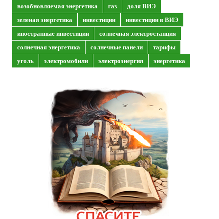
возобновляемая энергетика
газ
доля ВИЭ
зеленая энергетика
инвестиции
инвестиции в ВИЭ
иностранные инвестиции
солнечная электростанция
солнечная энергетика
солнечные панели
тарифы
уголь
электромобили
электроэнергия
энергетика