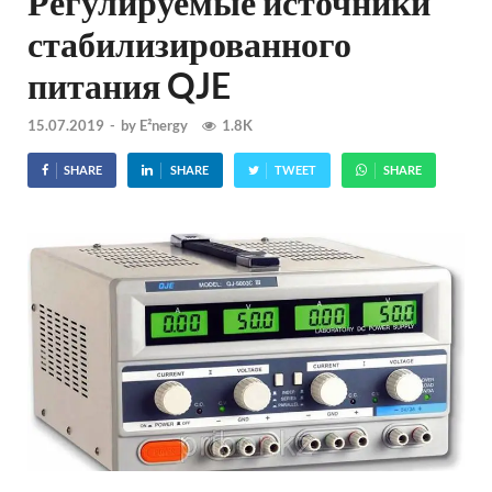
Регулируемые источники
стабилизированного
питания QJE
15.07.2019
-
by
E²nergy
1.8K
SHARE
SHARE
TWEET
SHARE