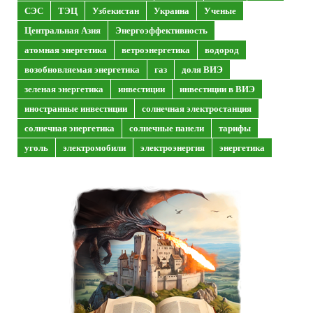
СЭС
ТЭЦ
Узбекистан
Украина
Ученые
Центральная Азия
Энергоэффективность
атомная энергетика
ветроэнергетика
водород
возобновляемая энергетика
газ
доля ВИЭ
зеленая энергетика
инвестиции
инвестиции в ВИЭ
иностранные инвестиции
солнечная электростанция
солнечная энергетика
солнечные панели
тарифы
уголь
электромобили
электроэнергия
энергетика