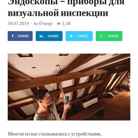
Эндоскопы – приборы для
визуальной инспекции
18.07.2019
-
by
E²nergy
1.1K
SHARE
SHARE
TWEET
SHARE
Многие из нас сталкивались с устройствами,