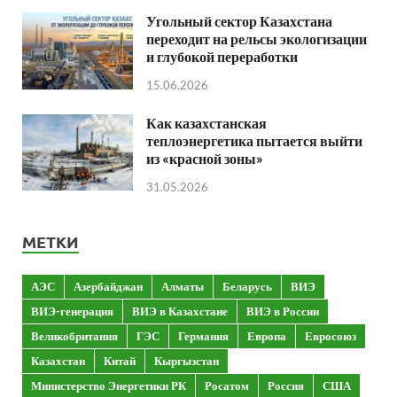
Угольный сектор Казахстана
переходит на рельсы экологизации
и глубокой переработки
15.06.2026
Как казахстанская
теплоэнергетика пытается выйти
из «красной зоны»
31.05.2026
МЕТКИ
АЭС
Азербайджан
Алматы
Беларусь
ВИЭ
ВИЭ-генерация
ВИЭ в Казахстане
ВИЭ в России
Великобритания
ГЭС
Германия
Европа
Евросоюз
Казахстан
Китай
Кыргызстан
Министерство Энергетики РК
Росатом
Россия
США