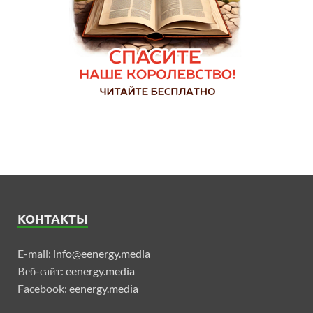
КОНТАКТЫ
E-mail:
info@eenergy.media
Веб-сайт:
eenergy.media
Facebook:
eenergy.media