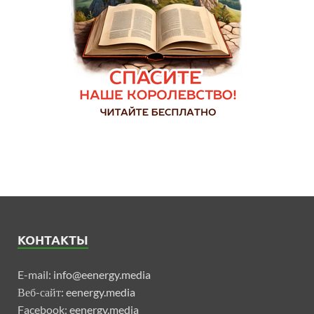
КОНТАКТЫ
E-mail:
info@eenergy.media
Веб-сайт:
eenergy.media
Facebook:
eenergy.media