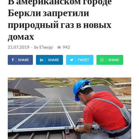
В американском городе
Беркли запретили
природный газ в новых
домах
21.07.2019
-
by
E²nergy
942
SHARE
SHARE
TWEET
SHARE