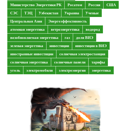
Министерство Энергетики РК
Росатом
Россия
США
СЭС
ТЭЦ
Узбекистан
Украина
Ученые
Центральная Азия
Энергоэффективность
атомная энергетика
ветроэнергетика
водород
возобновляемая энергетика
газ
доля ВИЭ
зеленая энергетика
инвестиции
инвестиции в ВИЭ
иностранные инвестиции
солнечная электростанция
солнечная энергетика
солнечные панели
тарифы
уголь
электромобили
электроэнергия
энергетика