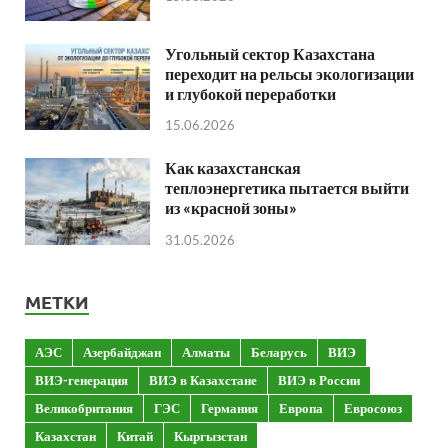
Угольный сектор Казахстана
переходит на рельсы экологизации
и глубокой переработки
15.06.2026
Как казахстанская
теплоэнергетика пытается выйти
из «красной зоны»
31.05.2026
МЕТКИ
АЭС
Азербайджан
Алматы
Беларусь
ВИЭ
ВИЭ-генерация
ВИЭ в Казахстане
ВИЭ в России
Великобритания
ГЭС
Германия
Европа
Евросоюз
Казахстан
Китай
Кыргызстан