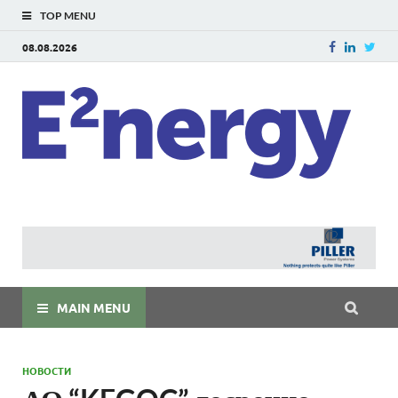
TOP MENU
08.08.2026
E
E²ner
энерг
Евраз
мира
MAIN MENU
НОВОСТИ