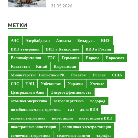
31.05.2026
МЕТКИ
АЭС
Азербайджан
Алматы
Беларусь
ВИЭ
ВИЭ-генерация
ВИЭ в Казахстане
ВИЭ в России
Великобритания
ГЭС
Германия
Европа
Евросоюз
Казахстан
Китай
Кыргызстан
Министерство Энергетики РК
Росатом
Россия
США
СЭС
ТЭЦ
Узбекистан
Украина
Ученые
Центральная Азия
Энергоэффективность
атомная энергетика
ветроэнергетика
водород
возобновляемая энергетика
газ
доля ВИЭ
зеленая энергетика
инвестиции
инвестиции в ВИЭ
иностранные инвестиции
солнечная электростанция
солнечная энергетика
солнечные панели
тарифы