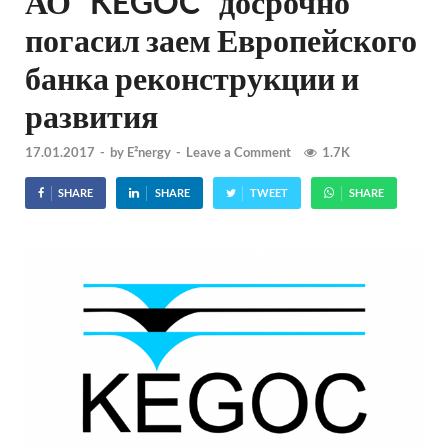
АО “KEGOC” досрочно
погасил заем Европейского
банка реконструкции и
развития
17.01.2017
-
by
E²nergy
-
Leave a Comment
1.7K
SHARE
SHARE
TWEET
SHARE