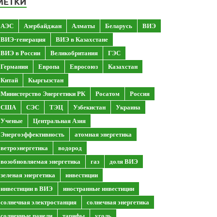
МЕТКИ
АЭС
Азербайджан
Алматы
Беларусь
ВИЭ
ВИЭ-генерация
ВИЭ в Казахстане
ВИЭ в России
Великобритания
ГЭС
Германия
Европа
Евросоюз
Казахстан
Китай
Кыргызстан
Министерство Энергетики РК
Росатом
Россия
США
СЭС
ТЭЦ
Узбекистан
Украина
Ученые
Центральная Азия
Энергоэффективность
атомная энергетика
ветроэнергетика
водород
возобновляемая энергетика
газ
доля ВИЭ
зеленая энергетика
инвестиции
инвестиции в ВИЭ
иностранные инвестиции
солнечная электростанция
солнечная энергетика
солнечные панели
тарифы
уголь