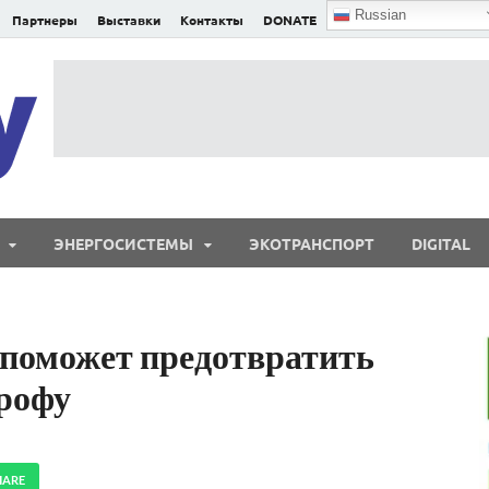
Russian
Партнеры
Выставки
Контакты
DONATE
E²nergy
E²nergy — энергетика Евразии и мира
ЭНЕРГОСИСТЕМЫ
ЭКОТРАНСПОРТ
DIGITAL
 поможет предотвратить
рофу
HARE