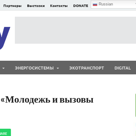
Russian
Партнеры
Выставки
Контакты
DONATE
E²nergy
E²nergy — энергетика Евразии и мира
ЭНЕРГОСИСТЕМЫ
ЭКОТРАНСПОРТ
DIGITAL
 «Молодежь и вызовы
HARE