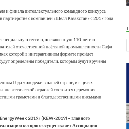
ла и финала интеллектуального командного конкурса
в партнерстве с компанией «Шелл Казахстан» с 2017 года
ет специальную сессию, посвященную 110-летию
снователей отечественной нефтяной промышленности Сафи
амках которой в интерактивном формате пройдет
 будут определены победители, которым будут вручены
ленном Года молодежи в нашей стране, и в целях
и энергетической отраслей состоится церемония
четными грамотами и благодарственными письмами
nEnergyWeek 2019» (KEW-2019) – главного
реализацию которого осуществляет Ассоциация