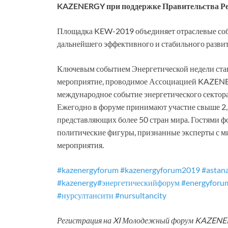
KAZENERGY при поддержке Правительства Ре
Площадка KEW-2019 объединяет отраслевые соб
дальнейшего эффективного и стабильного развит
Ключевым событием Энергетической недели ста
мероприятие, проводимое Ассоциацией KAZENERG
международное событие энергетического сектора
Ежегодно в форуме принимают участие свыше 2,5
представляющих более 50 стран мира. Гостями 
политические фигуры, признанные эксперты с м
мероприятия.
#kazenergyforum
#kazenergyforum2019
#astana
#kazenergy
#энергетическийфорум
#energyforu
#нурсултансити
#nursultancity
Регистрация на XI Молодежный форум KAZENER