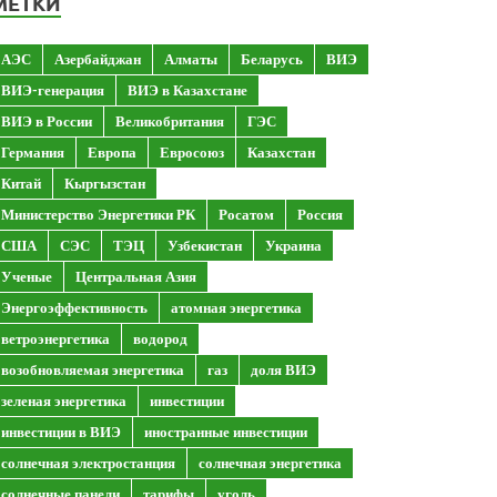
МЕТКИ
АЭС
Азербайджан
Алматы
Беларусь
ВИЭ
ВИЭ-генерация
ВИЭ в Казахстане
ВИЭ в России
Великобритания
ГЭС
Германия
Европа
Евросоюз
Казахстан
Китай
Кыргызстан
Министерство Энергетики РК
Росатом
Россия
США
СЭС
ТЭЦ
Узбекистан
Украина
Ученые
Центральная Азия
Энергоэффективность
атомная энергетика
ветроэнергетика
водород
возобновляемая энергетика
газ
доля ВИЭ
зеленая энергетика
инвестиции
инвестиции в ВИЭ
иностранные инвестиции
солнечная электростанция
солнечная энергетика
солнечные панели
тарифы
уголь