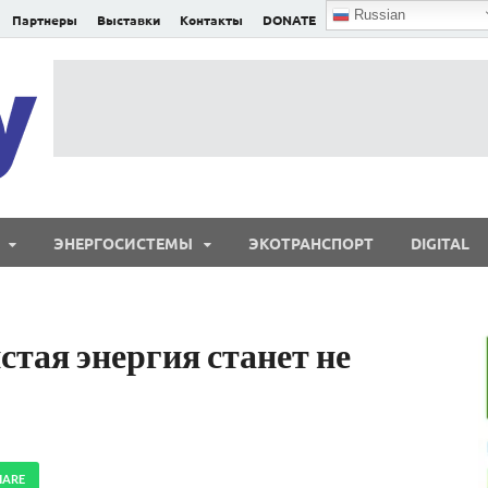
Russian
Партнеры
Выставки
Контакты
DONATE
E²nergy
E²nergy — энергетика Евразии и мира
ЭНЕРГОСИСТЕМЫ
ЭКОТРАНСПОРТ
DIGITAL
истая энергия станет не
HARE