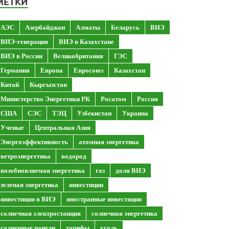
МЕТКИ
АЭС
Азербайджан
Алматы
Беларусь
ВИЭ
ВИЭ-генерация
ВИЭ в Казахстане
ВИЭ в России
Великобритания
ГЭС
Германия
Европа
Евросоюз
Казахстан
Китай
Кыргызстан
Министерство Энергетики РК
Росатом
Россия
США
СЭС
ТЭЦ
Узбекистан
Украина
Ученые
Центральная Азия
Энергоэффективность
атомная энергетика
ветроэнергетика
водород
возобновляемая энергетика
газ
доля ВИЭ
зеленая энергетика
инвестиции
инвестиции в ВИЭ
иностранные инвестиции
солнечная электростанция
солнечная энергетика
солнечные панели
тарифы
уголь