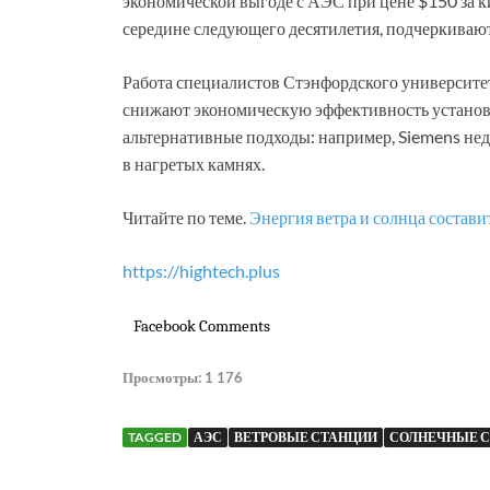
экономической выгоде с АЭС при цене $150 за ки
середине следующего десятилетия, подчеркивают
Работа специалистов Стэнфордского университета
снижают экономическую эффективность установк
альтернативные подходы: например, Siemens нед
в нагретых камнях.
Читайте по теме.
Энергия ветра и солнца состав
https://hightech.plus
Facebook Comments
Просмотры:
1 176
TAGGED
АЭС
ВЕТРОВЫЕ СТАНЦИИ
СОЛНЕЧНЫЕ 