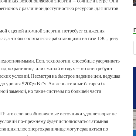
точниках возобновляемой энергии — солнце и ветре. Они
 регионов с различной доступностью ресурсов: для штатов
мой с ценой атомной энергии, потребует снижения
ас, а чтобы состязаться с работающими на газе ТЭС, цену
 недостижимыми. Есть технологии, способные удерживать
 гидрохранилища или сжатый воздух — но они требуют
ских условий. Несмотря на быстрое падение цен, ведущая
до уровня $200/кВт*ч. Альтернативные батареи (к
ной заменой, но такие системы по большей части
IT: что если возобновляемые источники удовлетворят не
условий по-прежнему будет использоваться атомная
 станция плюс энергохранилище могут сравняться по