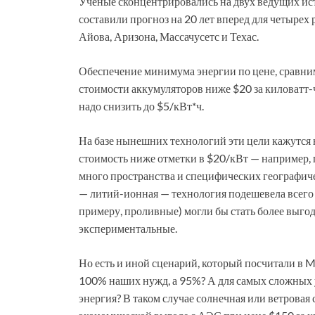
Ученые сконцентрировались на двух ведущих ис
составили прогноз на 20 лет вперед для четырех
Айова, Аризона, Массачусетс и Техас.
Обеспечение минимума энергии по цене, сравни
стоимости аккумуляторов ниже $20 за киловатт-ч
надо снизить до $5/кВт*ч.
На базе нынешних технологий эти цели кажутся
стоимость ниже отметки в $20/кВт — например,
много пространства и специфических географиче
— литий-ионная — технология подешевела всего 
примеру, проливные) могли бы стать более выгод
экспериментальные.
Но есть и иной сценарий, который посчитали в M
100% наших нужд, а 95%? А для самых сложных 
энергия? В таком случае солнечная или ветровая