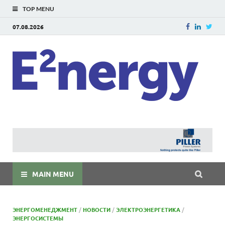
TOP MENU
07.08.2026
E
E²ner
энерг
Евраз
мира
MAIN MENU
ЭНЕРГОМЕНЕДЖМЕНТ
/
НОВОСТИ
/
ЭЛЕКТРОЭНЕРГЕТИКА
/
ЭНЕРГОСИСТЕМЫ