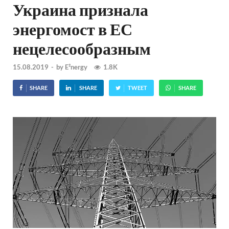
Украина признала
энергомост в ЕС
нецелесообразным
15.08.2019
-
by
E²nergy
1.8K
SHARE
SHARE
TWEET
SHARE