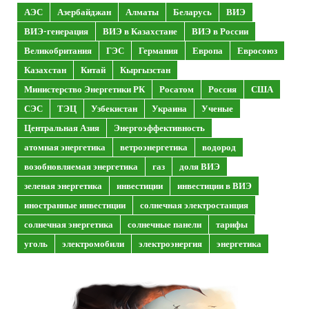
АЭС
Азербайджан
Алматы
Беларусь
ВИЭ
ВИЭ-генерация
ВИЭ в Казахстане
ВИЭ в России
Великобритания
ГЭС
Германия
Европа
Евросоюз
Казахстан
Китай
Кыргызстан
Министерство Энергетики РК
Росатом
Россия
США
СЭС
ТЭЦ
Узбекистан
Украина
Ученые
Центральная Азия
Энергоэффективность
атомная энергетика
ветроэнергетика
водород
возобновляемая энергетика
газ
доля ВИЭ
зеленая энергетика
инвестиции
инвестиции в ВИЭ
иностранные инвестиции
солнечная электростанция
солнечная энергетика
солнечные панели
тарифы
уголь
электромобили
электроэнергия
энергетика