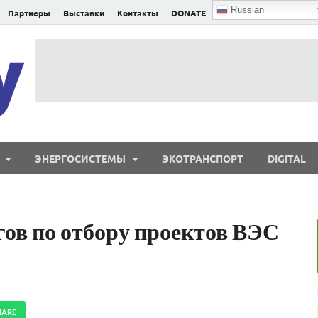
Russian
Партнеры
Выставки
Контакты
DONATE
E²nergy
E²nergy — энергетика Евразии и мира
ЭНЕРГОСИСТЕМЫ
ЭКОТРАНСПОРТ
DIGITAL
ов по отбору проектов ВЭС
HARE