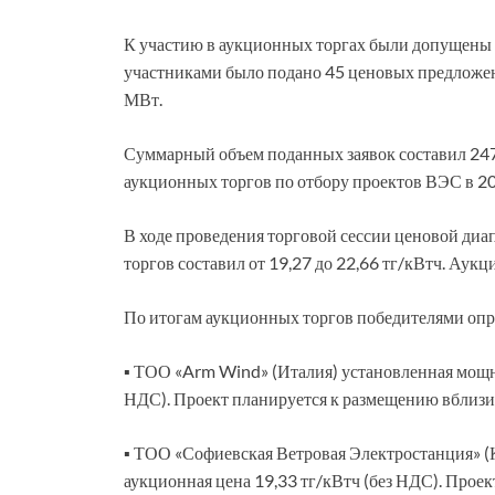
К участию в аукционных торгах были допущены 5
участниками было подано 45 ценовых предложен
МВт.
Суммарный объем поданных заявок составил 247
аукционных торгов по отбору проектов ВЭС в 201
В ходе проведения торговой сессии ценовой диа
торгов составил от 19,27 до 22,66 тг/кВтч. Аук
По итогам аукционных торгов победителями оп
▪ ТОО «Arm Wind» (Италия) установленная мощно
НДС). Проект планируется к размещению вблизи
▪ ТОО «Софиевская Ветровая Электростанция» (
аукционная цена 19,33 тг/кВтч (без НДС). Прое