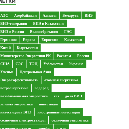
МЕТКИ
АЭС
Азербайджан
Алматы
Беларусь
ВИЭ
ВИЭ-генерация
ВИЭ в Казахстане
ВИЭ в России
Великобритания
ГЭС
Германия
Европа
Евросоюз
Казахстан
Китай
Кыргызстан
Министерство Энергетики РК
Росатом
Россия
США
СЭС
ТЭЦ
Узбекистан
Украина
Ученые
Центральная Азия
Энергоэффективность
атомная энергетика
ветроэнергетика
водород
возобновляемая энергетика
газ
доля ВИЭ
зеленая энергетика
инвестиции
инвестиции в ВИЭ
иностранные инвестиции
солнечная электростанция
солнечная энергетика
солнечные панели
тарифы
уголь