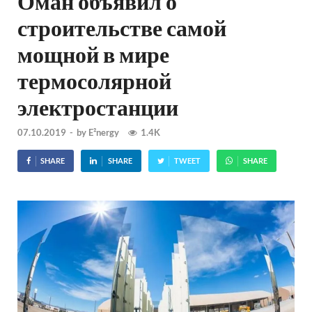
Оман объявил о
строительстве самой
мощной в мире
термосолярной
электростанции
07.10.2019
-
by
E²nergy
1.4K
SHARE
SHARE
TWEET
SHARE