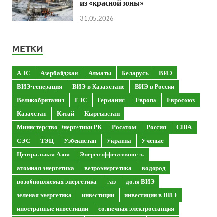
из «красной зоны»
31.05.2026
МЕТКИ
АЭС
Азербайджан
Алматы
Беларусь
ВИЭ
ВИЭ-генерация
ВИЭ в Казахстане
ВИЭ в России
Великобритания
ГЭС
Германия
Европа
Евросоюз
Казахстан
Китай
Кыргызстан
Министерство Энергетики РК
Росатом
Россия
США
СЭС
ТЭЦ
Узбекистан
Украина
Ученые
Центральная Азия
Энергоэффективность
атомная энергетика
ветроэнергетика
водород
возобновляемая энергетика
газ
доля ВИЭ
зеленая энергетика
инвестиции
инвестиции в ВИЭ
иностранные инвестиции
солнечная электростанция