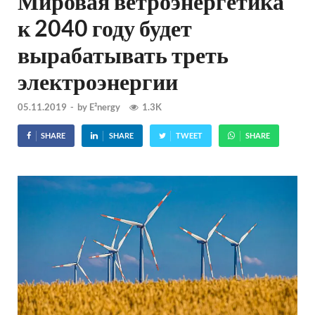
Мировая ветроэнергетика
к 2040 году будет
вырабатывать треть
электроэнергии
05.11.2019
-
by
E²nergy
1.3K
SHARE
SHARE
TWEET
SHARE