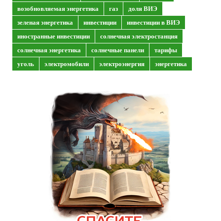
возобновляемая энергетика
газ
доля ВИЭ
зеленая энергетика
инвестиции
инвестиции в ВИЭ
иностранные инвестиции
солнечная электростанция
солнечная энергетика
солнечные панели
тарифы
уголь
электромобили
электроэнергия
энергетика