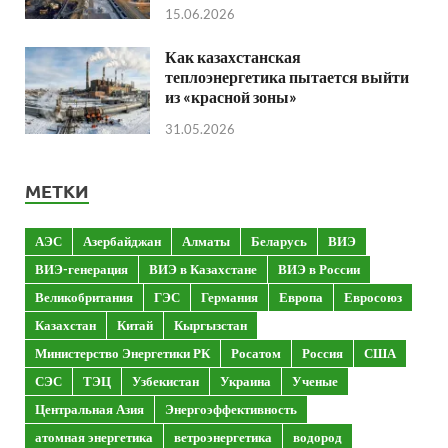
15.06.2026
Как казахстанская
теплоэнергетика пытается выйти
из «красной зоны»
31.05.2026
МЕТКИ
АЭС
Азербайджан
Алматы
Беларусь
ВИЭ
ВИЭ-генерация
ВИЭ в Казахстане
ВИЭ в России
Великобритания
ГЭС
Германия
Европа
Евросоюз
Казахстан
Китай
Кыргызстан
Министерство Энергетики РК
Росатом
Россия
США
СЭС
ТЭЦ
Узбекистан
Украина
Ученые
Центральная Азия
Энергоэффективность
атомная энергетика
ветроэнергетика
водород