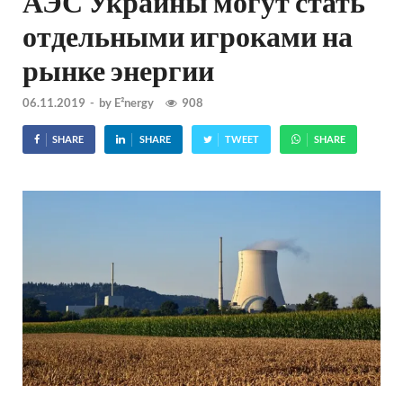
АЭС Украины могут стать
отдельными игроками на
рынке энергии
06.11.2019
-
by
E²nergy
908
SHARE
SHARE
TWEET
SHARE