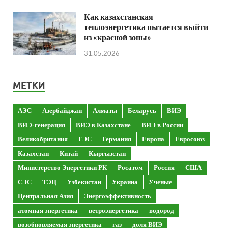
Как казахстанская
теплоэнергетика пытается выйти
из «красной зоны»
31.05.2026
МЕТКИ
АЭС
Азербайджан
Алматы
Беларусь
ВИЭ
ВИЭ-генерация
ВИЭ в Казахстане
ВИЭ в России
Великобритания
ГЭС
Германия
Европа
Евросоюз
Казахстан
Китай
Кыргызстан
Министерство Энергетики РК
Росатом
Россия
США
СЭС
ТЭЦ
Узбекистан
Украина
Ученые
Центральная Азия
Энергоэффективность
атомная энергетика
ветроэнергетика
водород
возобновляемая энергетика
газ
доля ВИЭ