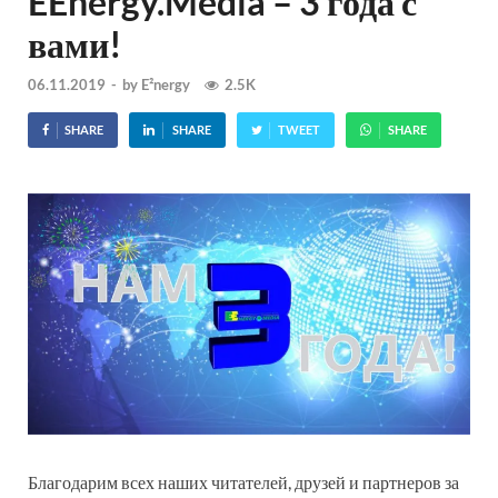
EEnergy.Media – 3 года с
вами!
06.11.2019
-
by
E²nergy
2.5K
SHARE
SHARE
TWEET
SHARE
Благодарим всех наших читателей, друзей и партнеров за