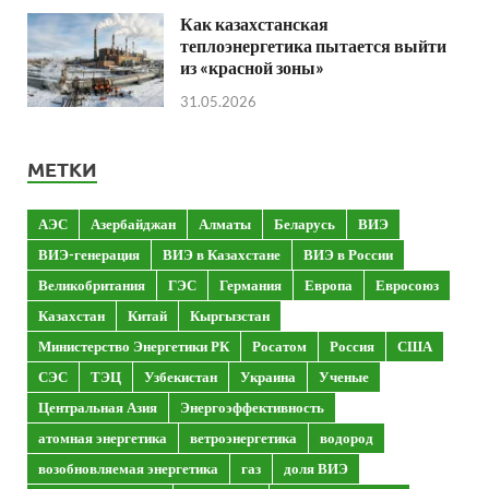
Как казахстанская
теплоэнергетика пытается выйти
из «красной зоны»
31.05.2026
МЕТКИ
АЭС
Азербайджан
Алматы
Беларусь
ВИЭ
ВИЭ-генерация
ВИЭ в Казахстане
ВИЭ в России
Великобритания
ГЭС
Германия
Европа
Евросоюз
Казахстан
Китай
Кыргызстан
Министерство Энергетики РК
Росатом
Россия
США
СЭС
ТЭЦ
Узбекистан
Украина
Ученые
Центральная Азия
Энергоэффективность
атомная энергетика
ветроэнергетика
водород
возобновляемая энергетика
газ
доля ВИЭ