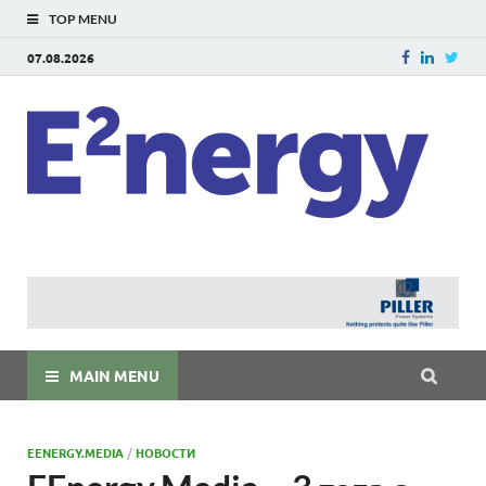
TOP MENU
07.08.2026
E
E²ner
энерг
Евраз
мира
MAIN MENU
EENERGY.MEDIA
/
НОВОСТИ