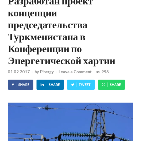
Разработан проект
концепции
председательства
Туркменистана в
Конференции по
Энергетической хартии
01.02.2017
-
by
E²nergy
-
Leave a Comment
998
SHARE
SHARE
TWEET
SHARE