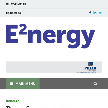
TOP MENU
08.08.2026
E
E²ner
энерг
Евраз
мира
MAIN MENU
НОВОСТИ