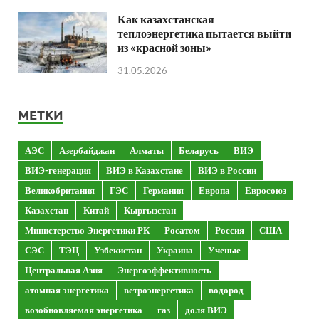
Как казахстанская
теплоэнергетика пытается выйти
из «красной зоны»
31.05.2026
МЕТКИ
АЭС
Азербайджан
Алматы
Беларусь
ВИЭ
ВИЭ-генерация
ВИЭ в Казахстане
ВИЭ в России
Великобритания
ГЭС
Германия
Европа
Евросоюз
Казахстан
Китай
Кыргызстан
Министерство Энергетики РК
Росатом
Россия
США
СЭС
ТЭЦ
Узбекистан
Украина
Ученые
Центральная Азия
Энергоэффективность
атомная энергетика
ветроэнергетика
водород
возобновляемая энергетика
газ
доля ВИЭ