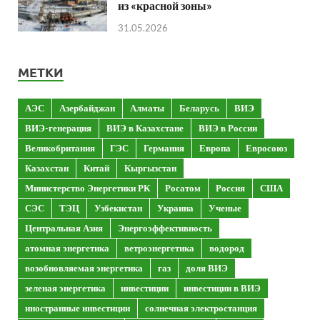
из «красной зоны»
31.05.2026
МЕТКИ
АЭС
Азербайджан
Алматы
Беларусь
ВИЭ
ВИЭ-генерация
ВИЭ в Казахстане
ВИЭ в России
Великобритания
ГЭС
Германия
Европа
Евросоюз
Казахстан
Китай
Кыргызстан
Министерство Энергетики РК
Росатом
Россия
США
СЭС
ТЭЦ
Узбекистан
Украина
Ученые
Центральная Азия
Энергоэффективность
атомная энергетика
ветроэнергетика
водород
возобновляемая энергетика
газ
доля ВИЭ
зеленая энергетика
инвестиции
инвестиции в ВИЭ
иностранные инвестиции
солнечная электростанция