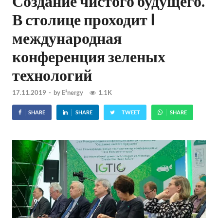
Создание чистого будущего.
В столице проходит I
международная
конференция зеленых
технологий
17.11.2019
-
by
E²nergy
1.1K
SHARE
SHARE
TWEET
SHARE