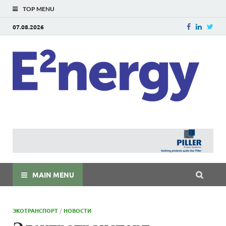
TOP MENU
07.08.2026
E
E²ner
энерг
Евраз
мира
MAIN MENU
ЭКОТРАНСПОРТ
/
НОВОСТИ