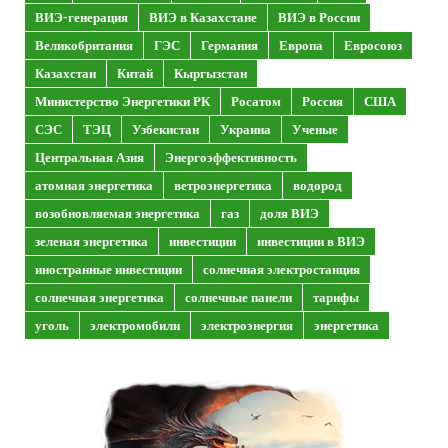
ВИЭ-генерация
ВИЭ в Казахстане
ВИЭ в России
Великобритания
ГЭС
Германия
Европа
Евросоюз
Казахстан
Китай
Кыргызстан
Министерство Энергетики РК
Росатом
Россия
США
СЭС
ТЭЦ
Узбекистан
Украина
Ученые
Центральная Азия
Энергоэффективность
атомная энергетика
ветроэнергетика
водород
возобновляемая энергетика
газ
доля ВИЭ
зеленая энергетика
инвестиции
инвестиции в ВИЭ
иностранные инвестиции
солнечная электростанция
солнечная энергетика
солнечные панели
тарифы
уголь
электромобили
электроэнергия
энергетика