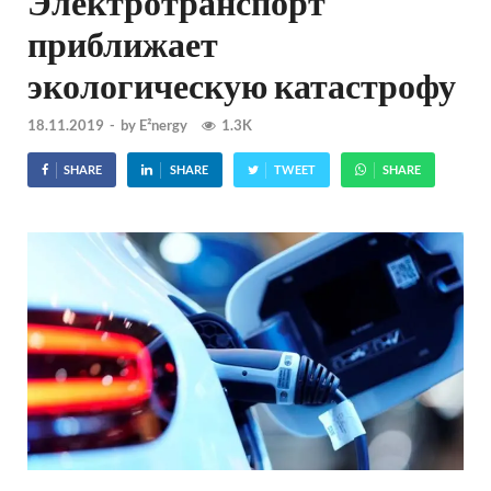
Электротранспорт
приближает
экологическую катастрофу
18.11.2019
-
by
E²nergy
1.3K
SHARE
SHARE
TWEET
SHARE