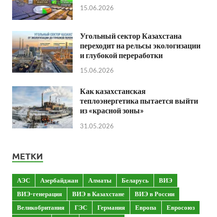
15.06.2026
Угольный сектор Казахстана
переходит на рельсы экологизации
и глубокой переработки
15.06.2026
Как казахстанская
теплоэнергетика пытается выйти
из «красной зоны»
31.05.2026
МЕТКИ
АЭС
Азербайджан
Алматы
Беларусь
ВИЭ
ВИЭ-генерация
ВИЭ в Казахстане
ВИЭ в России
Великобритания
ГЭС
Германия
Европа
Евросоюз