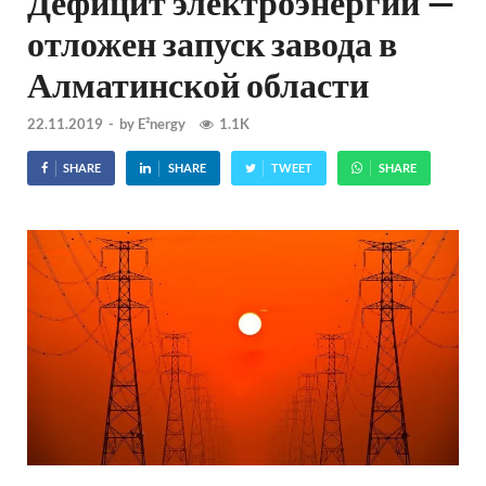
Дефицит электроэнергии —
отложен запуск завода в
Алматинской области
22.11.2019
-
by
E²nergy
1.1K
SHARE
SHARE
TWEET
SHARE