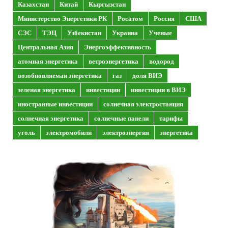
Казахстан
Китай
Кыргызстан
Министерство Энергетики РК
Росатом
Россия
США
СЭС
ТЭЦ
Узбекистан
Украина
Ученые
Центральная Азия
Энергоэффективность
атомная энергетика
ветроэнергетика
водород
возобновляемая энергетика
газ
доля ВИЭ
зеленая энергетика
инвестиции
инвестиции в ВИЭ
иностранные инвестиции
солнечная электростанция
солнечная энергетика
солнечные панели
тарифы
уголь
электромобили
электроэнергия
энергетика