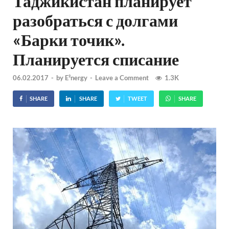
Таджикистан планирует
разобраться с долгами
«Барки точик».
Планируется списание
06.02.2017
-
by
E²nergy
-
Leave a Comment
1.3K
SHARE
SHARE
TWEET
SHARE