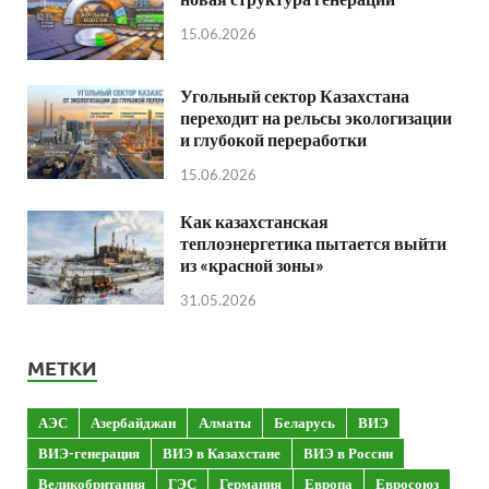
15.06.2026
Угольный сектор Казахстана
переходит на рельсы экологизации
и глубокой переработки
15.06.2026
Как казахстанская
теплоэнергетика пытается выйти
из «красной зоны»
31.05.2026
МЕТКИ
АЭС
Азербайджан
Алматы
Беларусь
ВИЭ
ВИЭ-генерация
ВИЭ в Казахстане
ВИЭ в России
Великобритания
ГЭС
Германия
Европа
Евросоюз