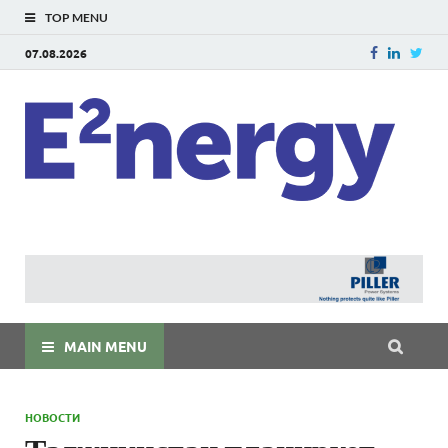
TOP MENU
07.08.2026
E
E²ner
энерг
Евраз
мира
MAIN MENU
НОВОСТИ