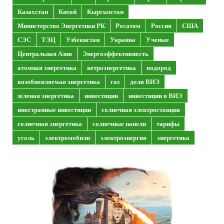
Казахстан
Китай
Кыргызстан
Министерство Энергетики РК
Росатом
Россия
США
СЭС
ТЭЦ
Узбекистан
Украина
Ученые
Центральная Азия
Энергоэффективность
атомная энергетика
ветроэнергетика
водород
возобновляемая энергетика
газ
доля ВИЭ
зеленая энергетика
инвестиции
инвестиции в ВИЭ
иностранные инвестиции
солнечная электростанция
солнечная энергетика
солнечные панели
тарифы
уголь
электромобили
электроэнергия
энергетика