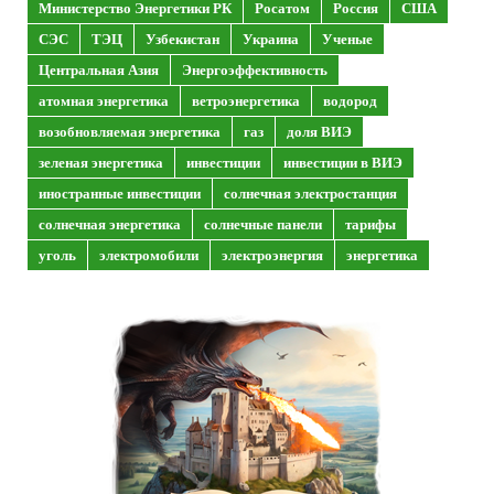
Министерство Энергетики РК
Росатом
Россия
США
СЭС
ТЭЦ
Узбекистан
Украина
Ученые
Центральная Азия
Энергоэффективность
атомная энергетика
ветроэнергетика
водород
возобновляемая энергетика
газ
доля ВИЭ
зеленая энергетика
инвестиции
инвестиции в ВИЭ
иностранные инвестиции
солнечная электростанция
солнечная энергетика
солнечные панели
тарифы
уголь
электромобили
электроэнергия
энергетика