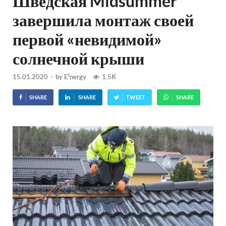
Шведская Midsummer
завершила монтаж своей
первой «невидимой»
солнечной крыши
15.01.2020
-
by
E²nergy
1.5K
SHARE
SHARE
TWEET
SHARE