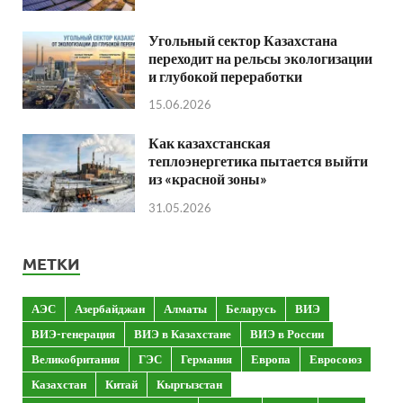
Угольный сектор Казахстана
переходит на рельсы экологизации
и глубокой переработки
15.06.2026
Как казахстанская
теплоэнергетика пытается выйти
из «красной зоны»
31.05.2026
МЕТКИ
АЭС
Азербайджан
Алматы
Беларусь
ВИЭ
ВИЭ-генерация
ВИЭ в Казахстане
ВИЭ в России
Великобритания
ГЭС
Германия
Европа
Евросоюз
Казахстан
Китай
Кыргызстан