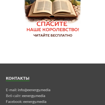
КОНТАКТЫ
E-mail:
info@eenergy.media
Веб-сайт:
eenergy.media
Facebook:
eenergy.media