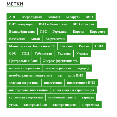
МЕТКИ
АЭС
Азербайджан
Алматы
Беларусь
ВИЭ
ВИЭ-генерация
ВИЭ в Казахстане
ВИЭ в России
Великобритания
ГЭС
Германия
Европа
Евросоюз
Казахстан
Китай
Кыргызстан
Министерство Энергетики РК
Росатом
Россия
США
СЭС
ТЭЦ
Узбекистан
Украина
Ученые
Центральная Азия
Энергоэффективность
атомная энергетика
ветроэнергетика
водород
возобновляемая энергетика
газ
доля ВИЭ
зеленая энергетика
инвестиции
инвестиции в ВИЭ
иностранные инвестиции
солнечная электростанция
солнечная энергетика
солнечные панели
тарифы
уголь
электромобили
электроэнергия
энергетика