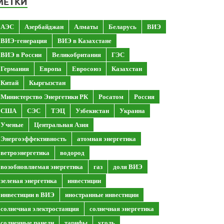
МЕТКИ
АЭС
Азербайджан
Алматы
Беларусь
ВИЭ
ВИЭ-генерация
ВИЭ в Казахстане
ВИЭ в России
Великобритания
ГЭС
Германия
Европа
Евросоюз
Казахстан
Китай
Кыргызстан
Министерство Энергетики РК
Росатом
Россия
США
СЭС
ТЭЦ
Узбекистан
Украина
Ученые
Центральная Азия
Энергоэффективность
атомная энергетика
ветроэнергетика
водород
возобновляемая энергетика
газ
доля ВИЭ
зеленая энергетика
инвестиции
инвестиции в ВИЭ
иностранные инвестиции
солнечная электростанция
солнечная энергетика
солнечные панели
тарифы
уголь