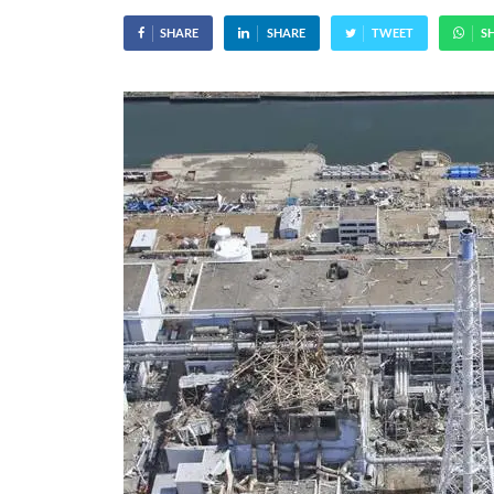
SHARE
SHARE
TWEET
S