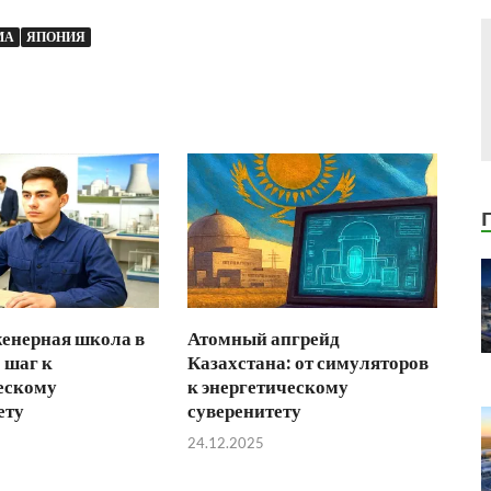
МА
ЯПОНИЯ
енерная школа в
Атомный апгрейд
 шаг к
Казахстана: от симуляторов
ескому
к энергетическому
ету
суверенитету
24.12.2025