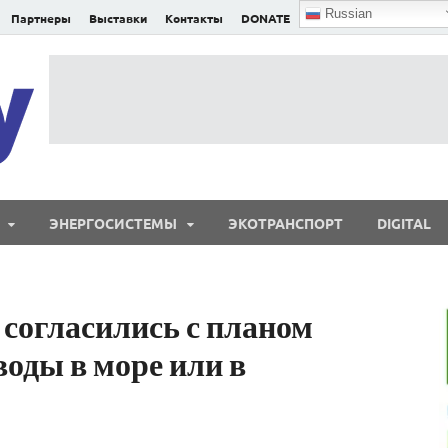
Russian
Партнеры
Выставки
Контакты
DONATE
E²nergy
E²nergy — энергетика Евразии и мира
ЭНЕРГОСИСТЕМЫ
ЭКОТРАНСПОРТ
DIGITAL
согласились с планом
воды в море или в