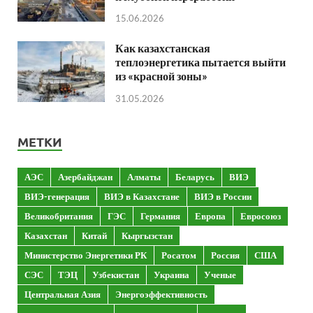
15.06.2026
Как казахстанская
теплоэнергетика пытается выйти
из «красной зоны»
31.05.2026
МЕТКИ
АЭС
Азербайджан
Алматы
Беларусь
ВИЭ
ВИЭ-генерация
ВИЭ в Казахстане
ВИЭ в России
Великобритания
ГЭС
Германия
Европа
Евросоюз
Казахстан
Китай
Кыргызстан
Министерство Энергетики РК
Росатом
Россия
США
СЭС
ТЭЦ
Узбекистан
Украина
Ученые
Центральная Азия
Энергоэффективность