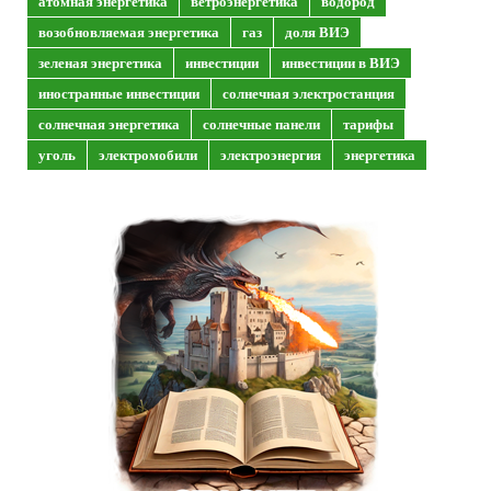
атомная энергетика
ветроэнергетика
водород
возобновляемая энергетика
газ
доля ВИЭ
зеленая энергетика
инвестиции
инвестиции в ВИЭ
иностранные инвестиции
солнечная электростанция
солнечная энергетика
солнечные панели
тарифы
уголь
электромобили
электроэнергия
энергетика