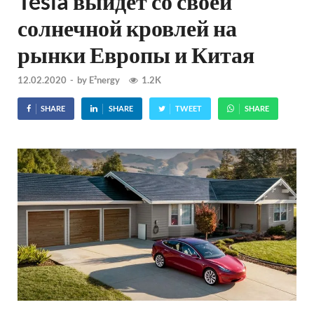
Tesla выйдет со своей
солнечной кровлей на
рынки Европы и Китая
12.02.2020
-
by
E²nergy
1.2K
SHARE
SHARE
TWEET
SHARE