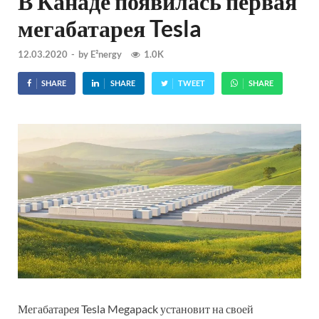
В Канаде появилась первая
мегабатарея Tesla
12.03.2020
-
by
E²nergy
1.0K
SHARE
SHARE
TWEET
SHARE
Мегабатарея Tesla Megapack установит на своей