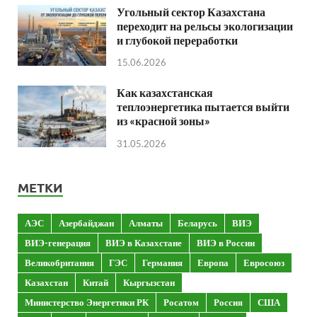
Угольный сектор Казахстана
переходит на рельсы экологизации
и глубокой переработки
15.06.2026
Как казахстанская
теплоэнергетика пытается выйти
из «красной зоны»
31.05.2026
МЕТКИ
АЭС
Азербайджан
Алматы
Беларусь
ВИЭ
ВИЭ-генерация
ВИЭ в Казахстане
ВИЭ в России
Великобритания
ГЭС
Германия
Европа
Евросоюз
Казахстан
Китай
Кыргызстан
Министерство Энергетики РК
Росатом
Россия
США