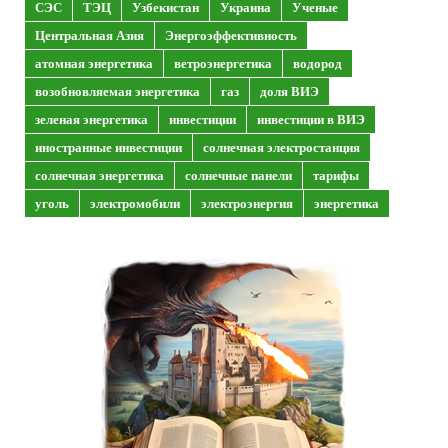
СЭС
ТЭЦ
Узбекистан
Украина
Ученые
Центральная Азия
Энергоэффективность
атомная энергетика
ветроэнергетика
водород
возобновляемая энергетика
газ
доля ВИЭ
зеленая энергетика
инвестиции
инвестиции в ВИЭ
иностранные инвестиции
солнечная электростанция
солнечная энергетика
солнечные панели
тарифы
уголь
электромобили
электроэнергия
энергетика