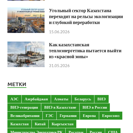
Угольный сектор Казахстана
переходит на рельсы экологизации
и глубокой переработки
15.06.2026
Как казахстанская
теплоэнергетика пытается выйти
из «красной зоны»
31.05.2026
МЕТКИ
АЭС
Азербайджан
Алматы
Беларусь
ВИЭ
ВИЭ-генерация
ВИЭ в Казахстане
ВИЭ в России
Великобритания
ГЭС
Германия
Европа
Евросоюз
Казахстан
Китай
Кыргызстан
Министерство Энергетики РК
Росатом
Россия
США