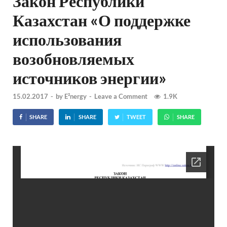
Закон Республики
Казахстан «О поддержке
использования
возобновляемых
источников энергии»
15.02.2017
-
by
E²nergy
-
Leave a Comment
1.9K
SHARE
SHARE
TWEET
SHARE