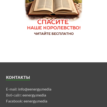
КОНТАКТЫ
E-mail:
info@eenergy.media
Веб-сайт:
eenergy.media
Facebook:
eenergy.media