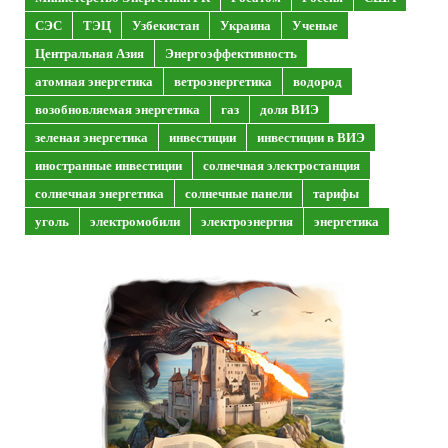
СЭС
ТЭЦ
Узбекистан
Украина
Ученые
Центральная Азия
Энергоэффективность
атомная энергетика
ветроэнергетика
водород
возобновляемая энергетика
газ
доля ВИЭ
зеленая энергетика
инвестиции
инвестиции в ВИЭ
иностранные инвестиции
солнечная электростанция
солнечная энергетика
солнечные панели
тарифы
уголь
электромобили
электроэнергия
энергетика