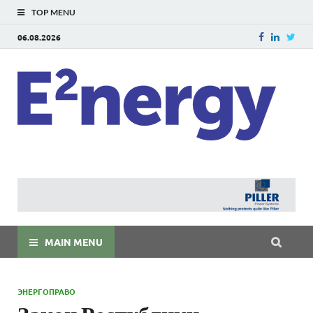
TOP MENU
06.08.2026
E
E²ner
энерг
Евраз
мира
MAIN MENU
ЭНЕРГОПРАВО