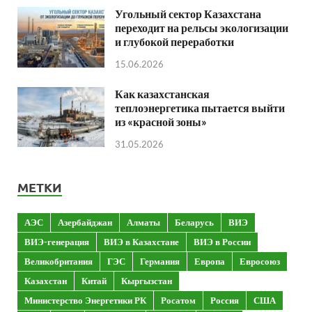
Угольный сектор Казахстана
переходит на рельсы экологизации
и глубокой переработки
15.06.2026
Как казахстанская
теплоэнергетика пытается выйти
из «красной зоны»
31.05.2026
МЕТКИ
АЭС
Азербайджан
Алматы
Беларусь
ВИЭ
ВИЭ-генерация
ВИЭ в Казахстане
ВИЭ в России
Великобритания
ГЭС
Германия
Европа
Евросоюз
Казахстан
Китай
Кыргызстан
Министерство Энергетики РК
Росатом
Россия
США