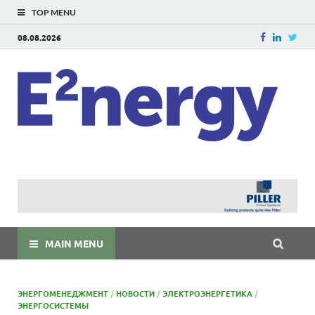
TOP MENU
08.08.2026
E
E²ner
энерг
Евраз
мира
MAIN MENU
ЭНЕРГОМЕНЕДЖМЕНТ
/
НОВОСТИ
/
ЭЛЕКТРОЭНЕРГЕТИКА
/
ЭНЕРГОСИСТЕМЫ