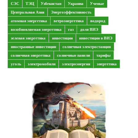
СЭС
ТЭЦ
Узбекистан
Украина
Ученые
Центральная Азия
Энергоэффективность
атомная энергетика
ветроэнергетика
водород
возобновляемая энергетика
газ
доля ВИЭ
зеленая энергетика
инвестиции
инвестиции в ВИЭ
иностранные инвестиции
солнечная электростанция
солнечная энергетика
солнечные панели
тарифы
уголь
электромобили
электроэнергия
энергетика