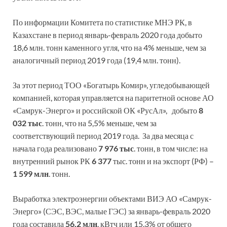
По информации Комитета по статистике МНЭ РК, в
Казахстане в период январь-февраль 2020 года добыто
18,6 млн. тонн каменного угля, что на 4% меньше, чем за
аналогичный период 2019 года (19,4 млн. тонн).
За этот период ТОО «Богатырь Комир», угледобывающей
компанией, которая управляется на паритетной основе АО
«Самрук-Энерго» и российской ОК «РусАл», добыто
8
032 тыс
. тонн, что на 5,5% меньше, чем за
соответствующий период 2019 года. За два месяца с
начала года реализовано
7 976 тыс
. тонн, в том числе: на
внутренний рынок РК
6 377
тыс. тонн и на экспорт (РФ) –
1 599 млн
. тонн.
Выработка электроэнергии объектами ВИЭ АО «Самрук-
Энерго» (СЭС, ВЭС, малые ГЭС) за январь-февраль 2020
года составила
56,2 млн
. кВтч или 15,3% от общего