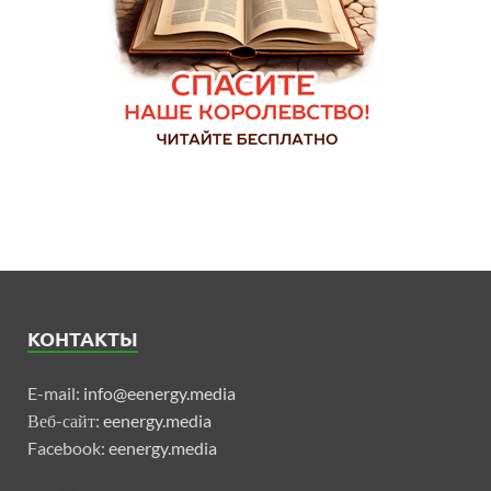
КОНТАКТЫ
E-mail:
info@eenergy.media
Веб-сайт:
eenergy.media
Facebook:
eenergy.media