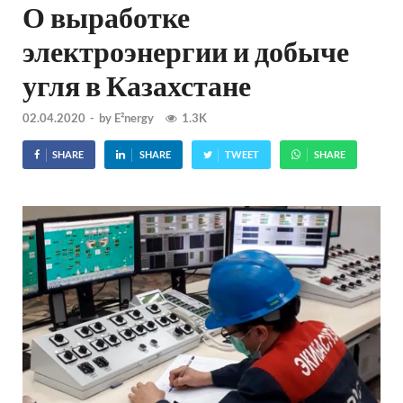
О выработке
электроэнергии и добыче
угля в Казахстане
02.04.2020
-
by
E²nergy
1.3K
SHARE
SHARE
TWEET
SHARE