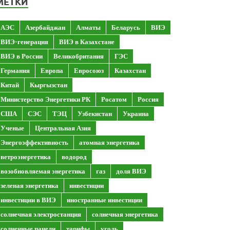
МЕТКИ
АЭС
Азербайджан
Алматы
Беларусь
ВИЭ
ВИЭ-генерация
ВИЭ в Казахстане
ВИЭ в России
Великобритания
ГЭС
Германия
Европа
Евросоюз
Казахстан
Китай
Кыргызстан
Министерство Энергетики РК
Росатом
Россия
США
СЭС
ТЭЦ
Узбекистан
Украина
Ученые
Центральная Азия
Энергоэффективность
атомная энергетика
ветроэнергетика
водород
возобновляемая энергетика
газ
доля ВИЭ
зеленая энергетика
инвестиции
инвестиции в ВИЭ
иностранные инвестиции
солнечная электростанция
солнечная энергетика
солнечные панели
тарифы
уголь