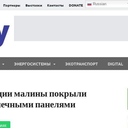
Russian
Партнеры
Выставки
Контакты
DONATE
E²nergy
E²nergy — энергетика Евразии и мира
ЭНЕРГОСИСТЕМЫ
ЭКОТРАНСПОРТ
DIGITAL
ации малины покрыли
нечными панелями
HARE