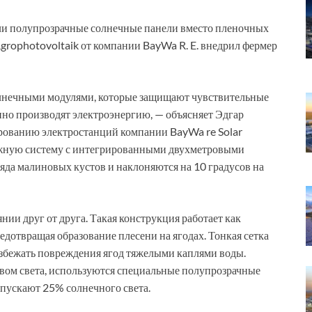
ли полупрозрачные солнечные панели вместо пленочных
grophotovoltaik от компании BayWa R. E. внедрил фермер
олнечными модулями, которые защищают чувствительные
нно производят электроэнергию, — объясняет Эдгар
ированию электростанций компании BayWa re Solar
ажную систему с интегрированными двухметровыми
да малиновых кустов и наклоняются на 10 градусов на
ии друг от друга. Такая конструкция работает как
едотвращая образование плесени на ягодах. Тонкая сетка
 избежать повреждения ягод тяжелыми каплями воды.
вом света, используются специальные полупрозрачные
пускают 25% солнечного света.