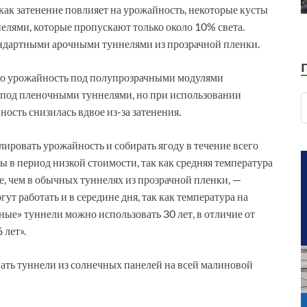
как затенение повлияет на урожайность, некоторые кусты
ями, которые пропускают только около 10% света.
андартными арочными туннелями из прозрачной пленки.
что урожайность под полупрозрачными модулями
 под пленочными туннелями, но при использовании
ость снизилась вдвое из-за затенения.
ировать урожайность и собирать ягоду в течение всего
ы в период низкой стоимости, так как средняя температура
е, чем в обычных туннелях из прозрачной пленки, —
т работать и в середине дня, так как температура на
ые» туннели можно использовать 30 лет, в отличие от
 лет».
ать туннели из солнечных панелей на всей малиновой