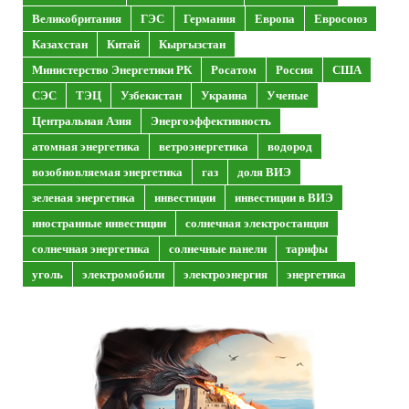
Великобритания
ГЭС
Германия
Европа
Евросоюз
Казахстан
Китай
Кыргызстан
Министерство Энергетики РК
Росатом
Россия
США
СЭС
ТЭЦ
Узбекистан
Украина
Ученые
Центральная Азия
Энергоэффективность
атомная энергетика
ветроэнергетика
водород
возобновляемая энергетика
газ
доля ВИЭ
зеленая энергетика
инвестиции
инвестиции в ВИЭ
иностранные инвестиции
солнечная электростанция
солнечная энергетика
солнечные панели
тарифы
уголь
электромобили
электроэнергия
энергетика