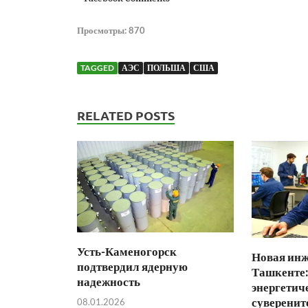
Просмотры:
870
TAGGED
АЭС
ПОЛЬША
США
RELATED POSTS
Усть-Каменогорск
Новая инж
подтвердил ядерную
Ташкенте:
надежность
энергетич
суверенит
08.01.2026