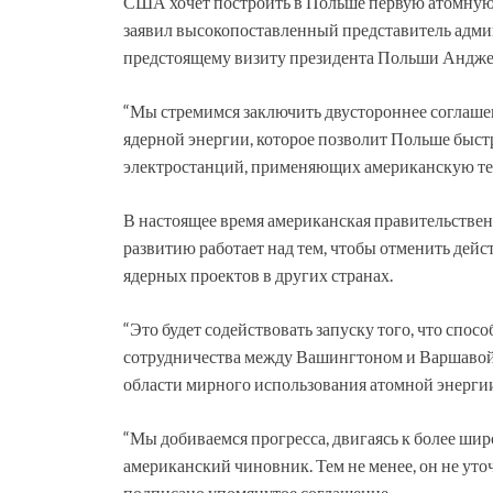
США хочет построить в Польше первую атомную
заявил высокопоставленный представитель адм
предстоящему визиту президента Польши Андже
“Мы стремимся заключить двустороннее соглашен
ядерной энергии, которое позволит Польше быст
электростанций, применяющих американскую тех
В настоящее время американская правительстве
развитию работает над тем, чтобы отменить дей
ядерных проектов в других странах.
“Это будет содействовать запуску того, что спос
сотрудничества между Вашингтоном и Варшавой
области мирного использования атомной энергии
“Мы добиваемся прогресса, двигаясь к более шир
американский чиновник. Тем не менее, он не уто
подписано упомянутое соглашение.