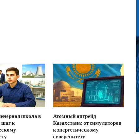
енерная школа в
Атомный апгрейд
 шаг к
Казахстана: от симуляторов
ескому
к энергетическому
ету
суверенитету