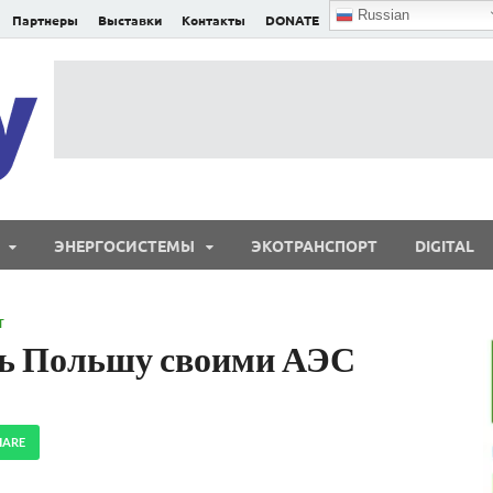
Russian
Партнеры
Выставки
Контакты
DONATE
E²nergy
E²nergy — энергетика Евразии и мира
ЭНЕРГОСИСТЕМЫ
ЭКОТРАНСПОРТ
DIGITAL
Т
ь Польшу своими АЭС
HARE