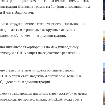
 электростанцию (АЭС) по своим технологиям. Об этом
инистрации Дональда Трампа на брифинге, посвященном
я Дуды в Вашингтон.
ие о сотрудничестве в сфере мирного использования
ро двигаться в строительстве крупных атомных
нологию”, – отметили в администрации.
нная Финансовая корпорация по международному
ствующий в США запрет на ее участие в реализации
обно стать столетием или даже больше атомного
. США хотят стать надежным партнером Польши в
”, – добавили в администрации.
окому гражданскому ядерному партнерству”, – отметил
чнил, когда, по прогнозам властей США, может быть