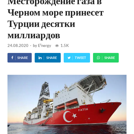
Месторождение газа в
Черном море принесет
Турции десятки
миллиардов
24.08.2020
-
by
E²nergy
1.5K
SHARE
SHARE
TWEET
SHARE