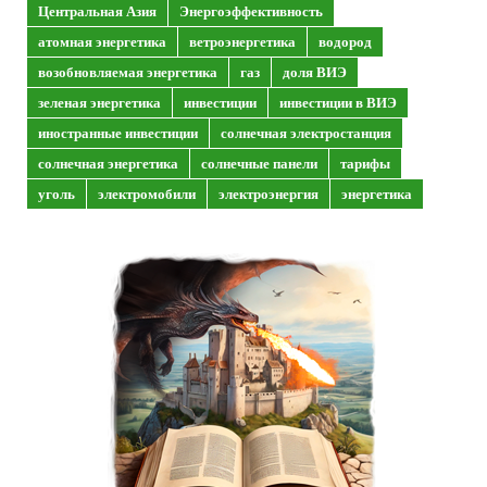
Центральная Азия
Энергоэффективность
атомная энергетика
ветроэнергетика
водород
возобновляемая энергетика
газ
доля ВИЭ
зеленая энергетика
инвестиции
инвестиции в ВИЭ
иностранные инвестиции
солнечная электростанция
солнечная энергетика
солнечные панели
тарифы
уголь
электромобили
электроэнергия
энергетика