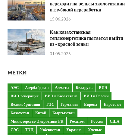
переходит на рельсы экологизации
и глубокой переработки
15.06.2026
Как казахстанская
теплоэнергетика пытается выйти
из «красной зоны»
31.05.2026
МЕТКИ
АЭС
Азербайджан
Алматы
Беларусь
ВИЭ
ВИЭ-генерация
ВИЭ в Казахстане
ВИЭ в России
Великобритания
ГЭС
Германия
Европа
Евросоюз
Казахстан
Китай
Кыргызстан
Министерство Энергетики РК
Росатом
Россия
США
СЭС
ТЭЦ
Узбекистан
Украина
Ученые