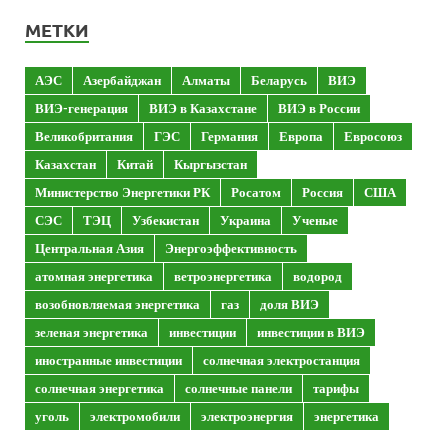
МЕТКИ
АЭС
Азербайджан
Алматы
Беларусь
ВИЭ
ВИЭ-генерация
ВИЭ в Казахстане
ВИЭ в России
Великобритания
ГЭС
Германия
Европа
Евросоюз
Казахстан
Китай
Кыргызстан
Министерство Энергетики РК
Росатом
Россия
США
СЭС
ТЭЦ
Узбекистан
Украина
Ученые
Центральная Азия
Энергоэффективность
атомная энергетика
ветроэнергетика
водород
возобновляемая энергетика
газ
доля ВИЭ
зеленая энергетика
инвестиции
инвестиции в ВИЭ
иностранные инвестиции
солнечная электростанция
солнечная энергетика
солнечные панели
тарифы
уголь
электромобили
электроэнергия
энергетика