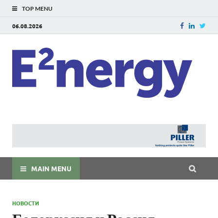
TOP MENU
06.08.2026
E
E²ner
энерг
Евраз
мира
MAIN MENU
НОВОСТИ