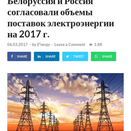
Белоруссия и Россия
согласовали объемы
поставок электроэнергии
на 2017 г.
06.03.2017
-
by
E²nergy
-
Leave a Comment
1.8K
SHARE
SHARE
TWEET
SHARE