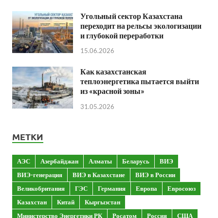
Угольный сектор Казахстана
переходит на рельсы экологизации
и глубокой переработки
15.06.2026
Как казахстанская
теплоэнергетика пытается выйти
из «красной зоны»
31.05.2026
МЕТКИ
АЭС
Азербайджан
Алматы
Беларусь
ВИЭ
ВИЭ-генерация
ВИЭ в Казахстане
ВИЭ в России
Великобритания
ГЭС
Германия
Европа
Евросоюз
Казахстан
Китай
Кыргызстан
Министерство Энергетики РК
Росатом
Россия
США