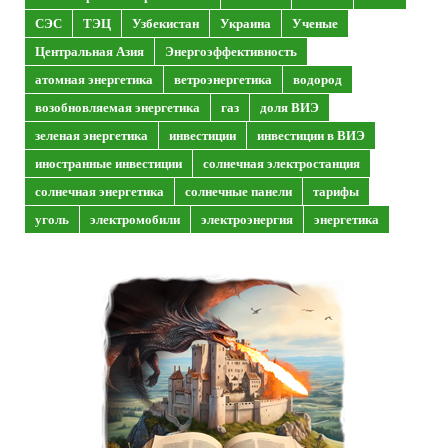
СЭС
ТЭЦ
Узбекистан
Украина
Ученые
Центральная Азия
Энергоэффективность
атомная энергетика
ветроэнергетика
водород
возобновляемая энергетика
газ
доля ВИЭ
зеленая энергетика
инвестиции
инвестиции в ВИЭ
иностранные инвестиции
солнечная электростанция
солнечная энергетика
солнечные панели
тарифы
уголь
электромобили
электроэнергия
энергетика