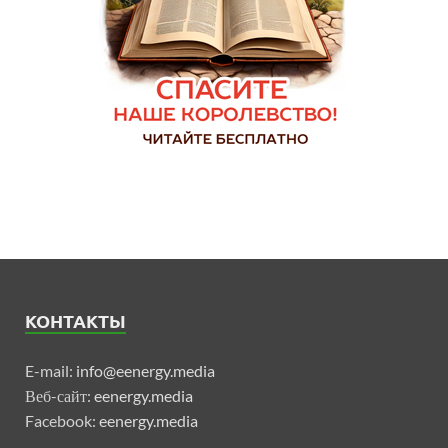
КОНТАКТЫ
E-mail:
info@eenergy.media
Веб-сайт:
eenergy.media
Facebook:
eenergy.media