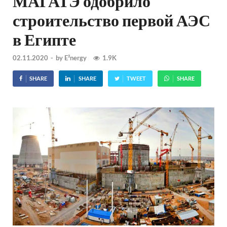
МАГАТЭ одобрило
строительство первой АЭС
в Египте
02.11.2020
-
by
E²nergy
1.9K
SHARE
SHARE
TWEET
SHARE