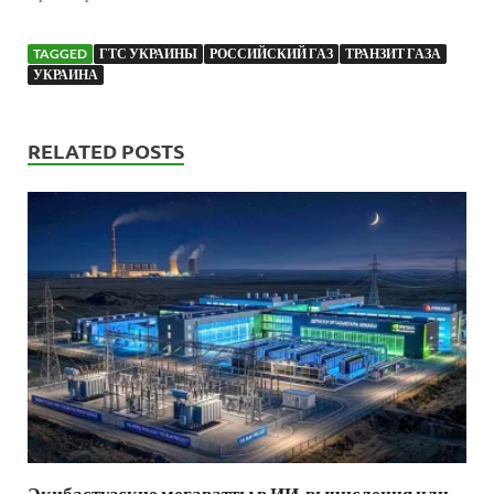
TAGGED
ГТС УКРАИНЫ
РОССИЙСКИЙ ГАЗ
ТРАНЗИТ ГАЗА
УКРАИНА
RELATED POSTS
Экибастузские мегаватты в ИИ-вычисления или