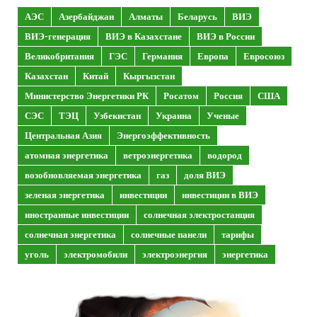
АЭС
Азербайджан
Алматы
Беларусь
ВИЭ
ВИЭ-генерация
ВИЭ в Казахстане
ВИЭ в России
Великобритания
ГЭС
Германия
Европа
Евросоюз
Казахстан
Китай
Кыргызстан
Министерство Энергетики РК
Росатом
Россия
США
СЭС
ТЭЦ
Узбекистан
Украина
Ученые
Центральная Азия
Энергоэффективность
атомная энергетика
ветроэнергетика
водород
возобновляемая энергетика
газ
доля ВИЭ
зеленая энергетика
инвестиции
инвестиции в ВИЭ
иностранные инвестиции
солнечная электростанция
солнечная энергетика
солнечные панели
тарифы
уголь
электромобили
электроэнергия
энергетика