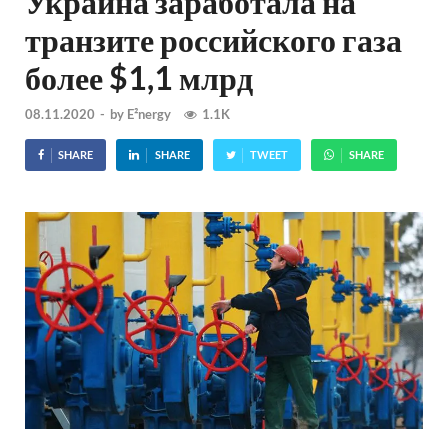
Украина заработала на
транзите российского газа
более $1,1 млрд
08.11.2020
-
by
E²nergy
1.1K
SHARE
SHARE
TWEET
SHARE