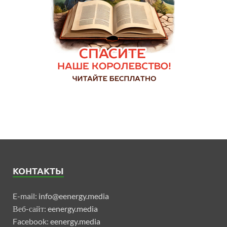
КОНТАКТЫ
E-mail:
info@eenergy.media
Веб-сайт:
eenergy.media
Facebook:
eenergy.media