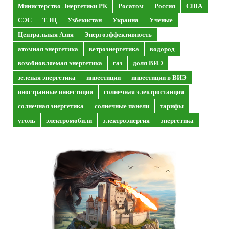
Министерство Энергетики РК
Росатом
Россия
США
СЭС
ТЭЦ
Узбекистан
Украина
Ученые
Центральная Азия
Энергоэффективность
атомная энергетика
ветроэнергетика
водород
возобновляемая энергетика
газ
доля ВИЭ
зеленая энергетика
инвестиции
инвестиции в ВИЭ
иностранные инвестиции
солнечная электростанция
солнечная энергетика
солнечные панели
тарифы
уголь
электромобили
электроэнергия
энергетика