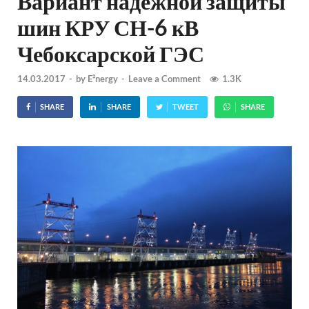
Вариант надёжной защиты
шин КРУ СН-6 кВ
Чебоксарской ГЭС
14.03.2017
-
by
E²nergy
-
Leave a Comment
1.3K
SHARE
SHARE
TWEET
SHARE