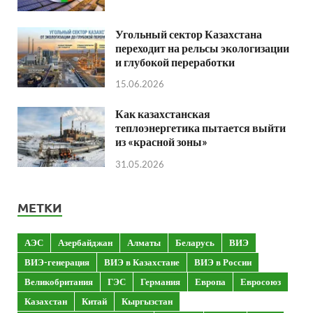
Угольный сектор Казахстана
переходит на рельсы экологизации
и глубокой переработки
15.06.2026
Как казахстанская
теплоэнергетика пытается выйти
из «красной зоны»
31.05.2026
МЕТКИ
АЭС
Азербайджан
Алматы
Беларусь
ВИЭ
ВИЭ-генерация
ВИЭ в Казахстане
ВИЭ в России
Великобритания
ГЭС
Германия
Европа
Евросоюз
Казахстан
Китай
Кыргызстан