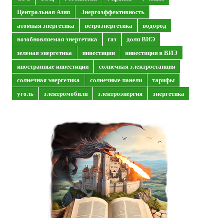
Центральная Азия
Энергоэффективность
атомная энергетика
ветроэнергетика
водород
возобновляемая энергетика
газ
доля ВИЭ
зеленая энергетика
инвестиции
инвестиции в ВИЭ
иностранные инвестиции
солнечная электростанция
солнечная энергетика
солнечные панели
тарифы
уголь
электромобили
электроэнергия
энергетика