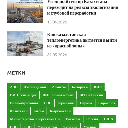
Угольный сектор Казахстана
переходит на рельсы экологизации
и глубокой переработки
15.06.2026
Как казахстанская
теплоэнергетика пытается выйти
из «красной зоны»
31.05.2026
МЕТКИ
АЭС
Азербайджан
Алматы
Беларусь
ВИЭ
ВИЭ-генерация
ВИЭ в Казахстане
ВИЭ в России
Великобритания
ГЭС
Германия
Европа
Евросоюз
Казахстан
Китай
Кыргызстан
Министерство Энергетики РК
Росатом
Россия
США
СЭС
ТЭЦ
Узбекистан
Украина
Ученые