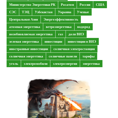
Министерство Энергетики РК
Росатом
Россия
США
СЭС
ТЭЦ
Узбекистан
Украина
Ученые
Центральная Азия
Энергоэффективность
атомная энергетика
ветроэнергетика
водород
возобновляемая энергетика
газ
доля ВИЭ
зеленая энергетика
инвестиции
инвестиции в ВИЭ
иностранные инвестиции
солнечная электростанция
солнечная энергетика
солнечные панели
тарифы
уголь
электромобили
электроэнергия
энергетика