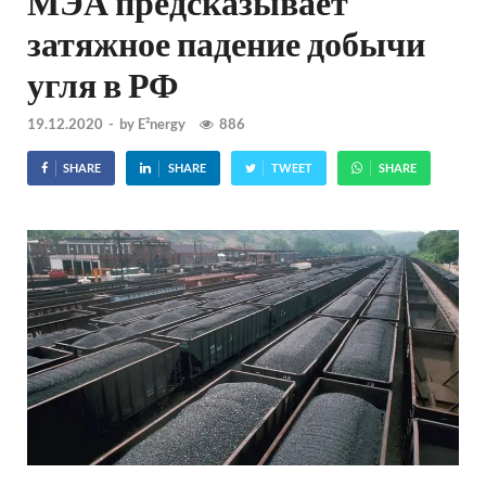
МЭА предсказывает
затяжное падение добычи
угля в РФ
19.12.2020
-
by
E²nergy
886
SHARE
SHARE
TWEET
SHARE