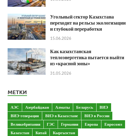
Угольный сектор Казахстана
переходит на рельсы экологизации
и глубокой переработки
15.06.2026
Как казахстанская
теплоэнергетика пытается выйти
из «красной зоны»
31.05.2026
МЕТКИ
АЭС
Азербайджан
Алматы
Беларусь
ВИЭ
ВИЭ-генерация
ВИЭ в Казахстане
ВИЭ в России
Великобритания
ГЭС
Германия
Европа
Евросоюз
Казахстан
Китай
Кыргызстан