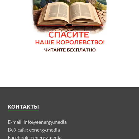
КОНТАКТЫ
E-mail:
info@eenergy.media
Веб-сайт:
eenergy.media
Facebook:
eenergy.media