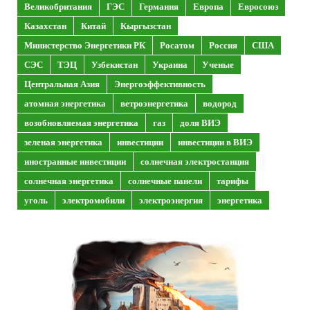
Великобритания
ГЭС
Германия
Европа
Евросоюз
Казахстан
Китай
Кыргызстан
Министерство Энергетики РК
Росатом
Россия
США
СЭС
ТЭЦ
Узбекистан
Украина
Ученые
Центральная Азия
Энергоэффективность
атомная энергетика
ветроэнергетика
водород
возобновляемая энергетика
газ
доля ВИЭ
зеленая энергетика
инвестиции
инвестиции в ВИЭ
иностранные инвестиции
солнечная электростанция
солнечная энергетика
солнечные панели
тарифы
уголь
электромобили
электроэнергия
энергетика