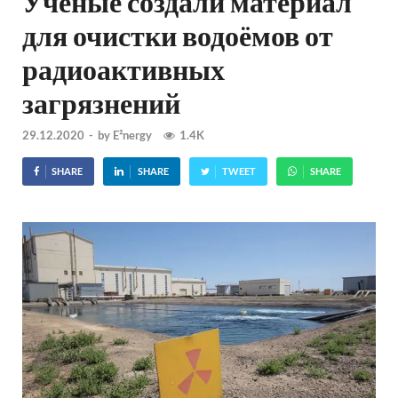
Учёные создали материал
для очистки водоёмов от
радиоактивных
загрязнений
29.12.2020
-
by
E²nergy
1.4K
SHARE
SHARE
TWEET
SHARE