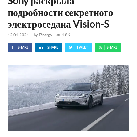
Sony раскрыла
подробности секретного
электроседана Vision-S
12.01.2021
-
by
E²nergy
1.8K
SHARE
SHARE
TWEET
SHARE