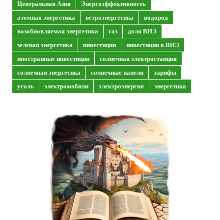
Центральная Азия
Энергоэффективность
атомная энергетика
ветроэнергетика
водород
возобновляемая энергетика
газ
доля ВИЭ
зеленая энергетика
инвестиции
инвестиции в ВИЭ
иностранные инвестиции
солнечная электростанция
солнечная энергетика
солнечные панели
тарифы
уголь
электромобили
электроэнергия
энергетика