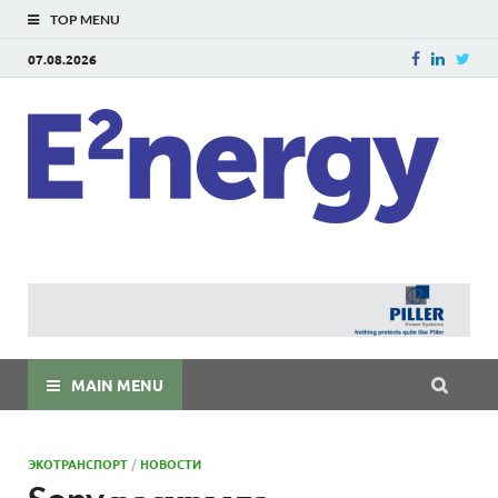
TOP MENU
07.08.2026
E
E²ner
энерг
Евраз
мира
MAIN MENU
ЭКОТРАНСПОРТ
/
НОВОСТИ