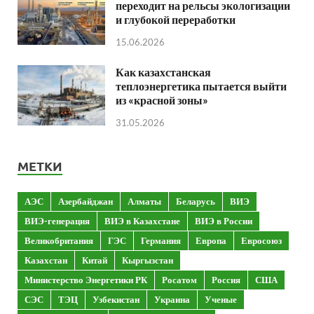
переходит на рельсы экологизации
и глубокой переработки
15.06.2026
Как казахстанская
теплоэнергетика пытается выйти
из «красной зоны»
31.05.2026
МЕТКИ
АЭС
Азербайджан
Алматы
Беларусь
ВИЭ
ВИЭ-генерация
ВИЭ в Казахстане
ВИЭ в России
Великобритания
ГЭС
Германия
Европа
Евросоюз
Казахстан
Китай
Кыргызстан
Министерство Энергетики РК
Росатом
Россия
США
СЭС
ТЭЦ
Узбекистан
Украина
Ученые