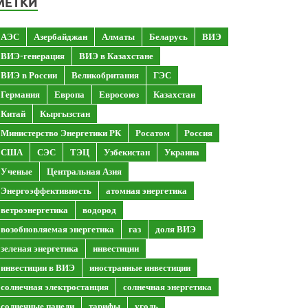
МЕТКИ
АЭС
Азербайджан
Алматы
Беларусь
ВИЭ
ВИЭ-генерация
ВИЭ в Казахстане
ВИЭ в России
Великобритания
ГЭС
Германия
Европа
Евросоюз
Казахстан
Китай
Кыргызстан
Министерство Энергетики РК
Росатом
Россия
США
СЭС
ТЭЦ
Узбекистан
Украина
Ученые
Центральная Азия
Энергоэффективность
атомная энергетика
ветроэнергетика
водород
возобновляемая энергетика
газ
доля ВИЭ
зеленая энергетика
инвестиции
инвестиции в ВИЭ
иностранные инвестиции
солнечная электростанция
солнечная энергетика
солнечные панели
тарифы
уголь