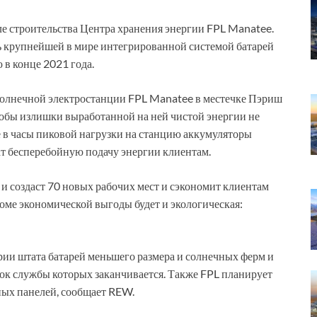
ле строительства Центра хранения энергии FPL Manatee.
ь крупнейшей в мире интегрированной системой батарей
 в конце 2021 года.
 солнечной электростанции FPL Manatee в местечке Пэриш
тобы излишки выработанной на ней чистой энергии не
е в часы пиковой нагрузки на станцию аккумуляторы
т бесперебойную подачу энергии клиентам.
 и создаст 70 новых рабочих мест и сэкономит клиентам
оме экономической выгоды будет и экологическая:
рии штата батарей меньшего размера и солнечных ферм и
ок службы которых заканчивается. Также FPL планирует
ных панелей, сообщает REW.