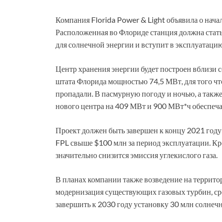
Компания Florida Power & Light объявила о нача
Расположенная во Флориде станция должна стат
для солнечной энергии и вступит в эксплуатацию
Центр хранения энергии будет построен вблизи
штата Флорида мощностью 74,5 МВт, для того ч
пропадали. В пасмурную погоду и ночью, а такж
нового центра на 409 МВт и 900 МВт*ч обеспеча
Проект должен быть завершен к концу 2021 году
FPL свыше $100 млн за период эксплуатации. Кр
значительно снизится эмиссия углекислого газа.
В планах компании также возведение на террито
модернизация существующих газовых турбин, ср
завершить к 2030 году установку 30 млн солнеч