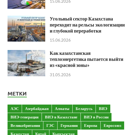
15.06.2026
Угольный сектор Казахстана
переходит на рельсы экологизации
и глубокой переработки
15.06.2026
Как казахстанская
теплоэнергетика пытается выйти
из «красной зоны»
31.05.2026
МЕТКИ
АЭС
Азербайджан
Алматы
Беларусь
ВИЭ
ВИЭ-генерация
ВИЭ в Казахстане
ВИЭ в России
Великобритания
ГЭС
Германия
Европа
Евросоюз
Казахстан
Китай
Кыргызстан