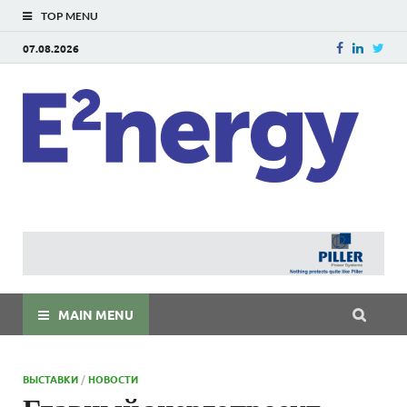
TOP MENU
07.08.2026
E
E²ner
энерг
Евраз
мира
MAIN MENU
ВЫСТАВКИ
/
НОВОСТИ