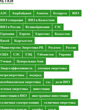
МЕТКИ
АЭС
Азербайджан
Алматы
Беларусь
ВИЭ
ВИЭ-генерация
ВИЭ в Казахстане
ВИЭ в России
Великобритания
ГЭС
Германия
Европа
Евросоюз
Казахстан
Китай
Кыргызстан
Министерство Энергетики РК
Росатом
Россия
США
СЭС
ТЭЦ
Узбекистан
Украина
Ученые
Центральная Азия
Энергоэффективность
атомная энергетика
ветроэнергетика
водород
возобновляемая энергетика
газ
доля ВИЭ
зеленая энергетика
инвестиции
инвестиции в ВИЭ
иностранные инвестиции
солнечная электростанция
солнечная энергетика
солнечные панели
тарифы
уголь