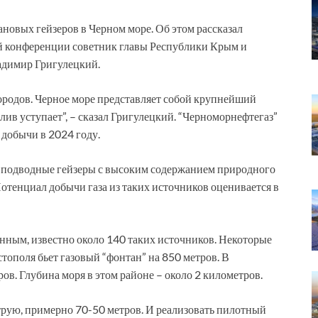
новых гейзеров в Черном море. Об этом рассказал
й конференции советник главы Республики Крым и
адимир Григулецкий.
ородов. Черное море представляет собой крупнейший
ив уступает”, – сказал Григулецкий. “Черноморнефтегаз”
 добычи в 2024 году.
т подводные гейзеры с высоким содержанием природного
Потенциал добычи газа из таких источников оценивается в
анным, известно около 140 таких источников. Некоторые
тополя бьет газовый “фонтан” на 850 метров. В
ов. Глубина моря в этом районе – около 2 километров.
рую, примерно 70-50 метров. И реализовать пилотный