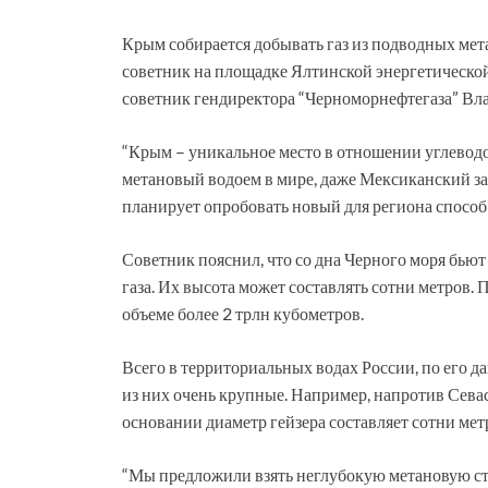
Крым собирается добывать газ из подводных мета
советник на площадке Ялтинской энергетическо
советник гендиректора “Черноморнефтегаза” Вл
“Крым – уникальное место в отношении углевод
метановый водоем в мире, даже Мексиканский зал
планирует опробовать новый для региона способ
Советник пояснил, что со дна Черного моря бью
газа. Их высота может составлять сотни метров. 
объеме более 2 трлн кубометров.
Всего в территориальных водах России, по его д
из них очень крупные. Например, напротив Севас
основании диаметр гейзера составляет сотни метр
“Мы предложили взять неглубокую метановую ст