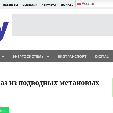
Russian
Партнеры
Выставки
Контакты
DONATE
E²nergy
E²nergy — энергетика Евразии и мира
ЭНЕРГОСИСТЕМЫ
ЭКОТРАНСПОРТ
DIGITAL
аз из подводных метановых
HARE