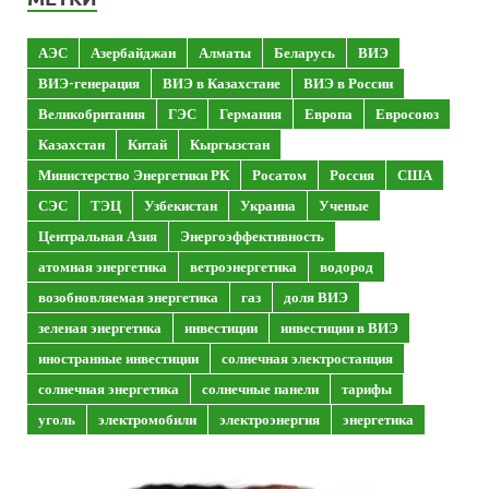
АЭС
Азербайджан
Алматы
Беларусь
ВИЭ
ВИЭ-генерация
ВИЭ в Казахстане
ВИЭ в России
Великобритания
ГЭС
Германия
Европа
Евросоюз
Казахстан
Китай
Кыргызстан
Министерство Энергетики РК
Росатом
Россия
США
СЭС
ТЭЦ
Узбекистан
Украина
Ученые
Центральная Азия
Энергоэффективность
атомная энергетика
ветроэнергетика
водород
возобновляемая энергетика
газ
доля ВИЭ
зеленая энергетика
инвестиции
инвестиции в ВИЭ
иностранные инвестиции
солнечная электростанция
солнечная энергетика
солнечные панели
тарифы
уголь
электромобили
электроэнергия
энергетика