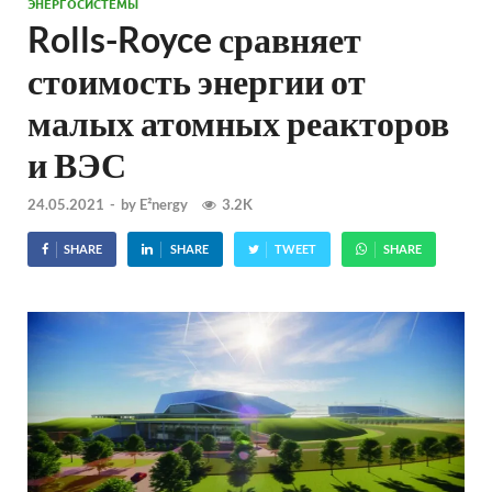
ЭНЕРГОСИСТЕМЫ
Rolls-Royce сравняет
стоимость энергии от
малых атомных реакторов
и ВЭС
24.05.2021
-
by
E²nergy
3.2K
SHARE
SHARE
TWEET
SHARE