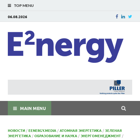
TOP MENU
06.08.2026
E
E²ner
энерг
Евраз
мира
MAIN MENU
НОВОСТИ
/
EENERGY.MEDIA
/
АТОМНАЯ ЭНЕРГЕТИКА
/
ЗЕЛЕНАЯ
ЭНЕРГЕТИКА
/
ОБРАЗОВАНИЕ И НАУКА
/
ЭНЕРГОМЕНЕДЖМЕНТ
/