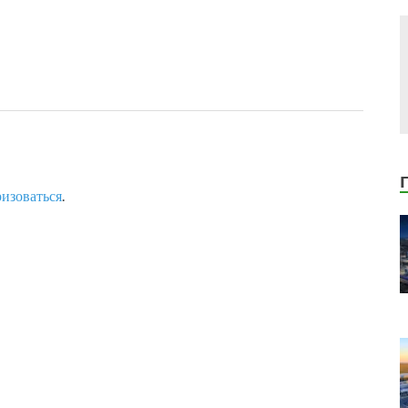
ризоваться
.