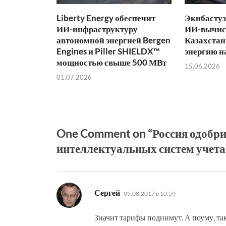
Liberty Energy обеспечит
Экибастуз
ИИ-инфраструктуру
ИИ-вычис
автономной энергией Bergen
Казахстан
Engines и Piller SHIELDX™
энергию н
мощностью свыше 500 МВт
15.06.2026
01.07.2026
One Comment on “Россия одобри
интеллектуальных систем учета
:
Сергей
09.08.2017 в 10:59
Значит тарифы поднимут. А поуму, та