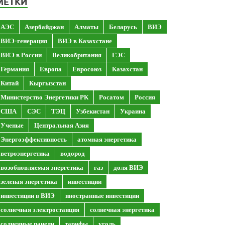
МЕТКИ
АЭС
Азербайджан
Алматы
Беларусь
ВИЭ
ВИЭ-генерация
ВИЭ в Казахстане
ВИЭ в России
Великобритания
ГЭС
Германия
Европа
Евросоюз
Казахстан
Китай
Кыргызстан
Министерство Энергетики РК
Росатом
Россия
США
СЭС
ТЭЦ
Узбекистан
Украина
Ученые
Центральная Азия
Энергоэффективность
атомная энергетика
ветроэнергетика
водород
возобновляемая энергетика
газ
доля ВИЭ
зеленая энергетика
инвестиции
инвестиции в ВИЭ
иностранные инвестиции
солнечная электростанция
солнечная энергетика
солнечные панели
тарифы
уголь