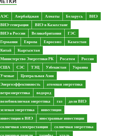
МЕТКИ
АЭС
Азербайджан
Алматы
Беларусь
ВИЭ
ВИЭ-генерация
ВИЭ в Казахстане
ВИЭ в России
Великобритания
ГЭС
Германия
Европа
Евросоюз
Казахстан
Китай
Кыргызстан
Министерство Энергетики РК
Росатом
Россия
США
СЭС
ТЭЦ
Узбекистан
Украина
Ученые
Центральная Азия
Энергоэффективность
атомная энергетика
ветроэнергетика
водород
возобновляемая энергетика
газ
доля ВИЭ
зеленая энергетика
инвестиции
инвестиции в ВИЭ
иностранные инвестиции
солнечная электростанция
солнечная энергетика
солнечные панели
тарифы
уголь