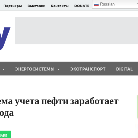
Russian
Партнеры
Выставки
Контакты
DONATE
E²nergy
E²nergy — энергетика Евразии и мира
ЭНЕРГОСИСТЕМЫ
ЭКОТРАНСПОРТ
DIGITAL
ма учета нефти заработает
года
HARE