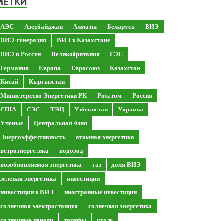
МЕТКИ
АЭС
Азербайджан
Алматы
Беларусь
ВИЭ
ВИЭ-генерация
ВИЭ в Казахстане
ВИЭ в России
Великобритания
ГЭС
Германия
Европа
Евросоюз
Казахстан
Китай
Кыргызстан
Министерство Энергетики РК
Росатом
Россия
США
СЭС
ТЭЦ
Узбекистан
Украина
Ученые
Центральная Азия
Энергоэффективность
атомная энергетика
ветроэнергетика
водород
возобновляемая энергетика
газ
доля ВИЭ
зеленая энергетика
инвестиции
инвестиции в ВИЭ
иностранные инвестиции
солнечная электростанция
солнечная энергетика
солнечные панели
тарифы
уголь