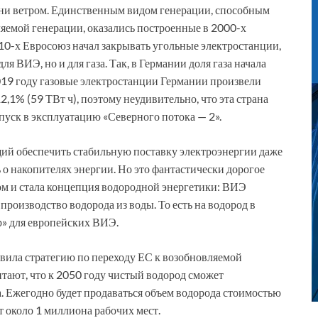
 ни ветром. Единственным видом генерации, способным
яемой генерации, оказались построенные в 2000-х
10-х Евросоюз начал закрывать угольные электростанции,
 ВИЭ, но и для газа. Так, в Германии доля газа начала
2019 году газовые электростанции Германии произвели
2,1% (59 ТВт ч), поэтому неудивительно, что эта страна
пуск в эксплуатацию «Северного потока — 2».
щий обеспечить стабильную поставку электроэнергии даже
 о накопителях энергии. Но это фантастически дорогое
м и стала концепция водородной энергетики: ВИЭ
 производство водорода из воды. То есть на водород в
р» для европейских ВИЭ.
вила стратегию по переходу ЕС к возобновляемой
тают, что к 2050 году чистый водород сможет
. Ежегодно будет продаваться объем водорода стоимостью
т около 1 миллиона рабочих мест.