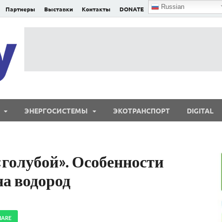
Russian
Партнеры
Выставки
Контакты
DONATE
E²nergy
E²nergy — энергетика Евразии и мира
ЭНЕРГОСИСТЕМЫ
ЭКОТРАНСПОРТ
DIGITAL
«голубой». Особенности
а водород
HARE