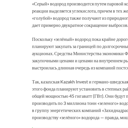
«Серый» водород производится путем паровой ко
реакции выделяется углекислота, причем в тех же
«голубой» водород также получают из природного
дает примерно двукратное сокращение выбросов
Поскольку «зелёный» водород пока крайне дорого
планируют закупать за границей по долгосрочным
аукционах. Средства Министерства экономики Ф
закупочными ценами и ценами на внутреннем рын
выстроилась длинная очередь из компаний постс
Так, казахская Kazakh Invest и германо-шведс
этого фонда планируют установить в степных ра
общей мощностью 45 гигаватт (ГВт). Они будут 
производить по 3 миллиона тонн «зеленого» вод
в группу энергетических компаний «Захиднадрасе
производству «зелёного» водорода — правда, мощ