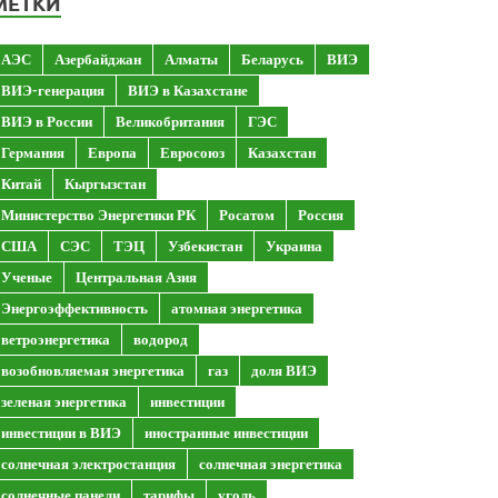
МЕТКИ
АЭС
Азербайджан
Алматы
Беларусь
ВИЭ
ВИЭ-генерация
ВИЭ в Казахстане
ВИЭ в России
Великобритания
ГЭС
Германия
Европа
Евросоюз
Казахстан
Китай
Кыргызстан
Министерство Энергетики РК
Росатом
Россия
США
СЭС
ТЭЦ
Узбекистан
Украина
Ученые
Центральная Азия
Энергоэффективность
атомная энергетика
ветроэнергетика
водород
возобновляемая энергетика
газ
доля ВИЭ
зеленая энергетика
инвестиции
инвестиции в ВИЭ
иностранные инвестиции
солнечная электростанция
солнечная энергетика
солнечные панели
тарифы
уголь