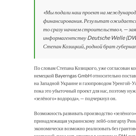
«Мы подали наш проект на международ
финансирования. Результат ожидается 
то сразу начнем строительство», — за
информагентству Deutsche Welle (DW
Степан Козицкий, родной брат губерн
По словам Степана Козицкого, уже согласован к
немецкой Bayerngas GmbH относительно поставо
на Западной Украине и газопроводом Уренгой-Уж
пока это убыточный проект для нас, поэтому ну
«зелёного» водорода», — подчеркнул он.
Возможность развивать производство «зелёного»
принадлежащая украинскому лейб-олигарху Рина
экономически возможно реализовать без грантов
компаний, пока нет, отметил в интервью DW ди