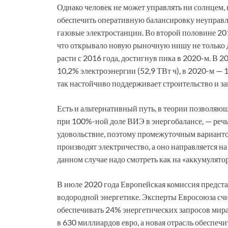
Однако человек не может управлять ни солнцем,
обеспечить оперативную балансировку неуправл
газовые электростанции. Во второй половине 20
что открывало новую рыночную нишу не только для
расти с 2016 года, достигнув пика в 2020-м. В 
10,2% электроэнергии (52,9 ТВт ч), в 2020-м — 1
так настойчиво поддерживает строительство и за
Есть и альтернативный путь, в теории позволяю
при 100%-ной доле ВИЭ в энергобалансе, — речь
удовольствие, поэтому промежуточным варианто
производят электричество, а оно направляется на
данном случае надо смотреть как на «аккумулято
В июле 2020 года Европейская комиссия предста
водородной энергетике. Эксперты Евросоюза счи
обеспечивать 24% энергетических запросов мира
в 630 миллиардов евро, а новая отрасль обеспечи