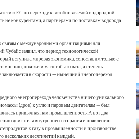
ратегию ЕС по переходу к возобновляемой водородной
ать не конкурентами, а партнёрами по поставкам водорода
по связям с международными организациями для
й Чубайс заявил, что период технологической
торый вступила мировая экономика, сопоставим только с
его мнению, похожи и масштабы охвата, и степень
е заключается в скорости — нынешний энергопереход
ередного энегроперехода человечества ничего уникального
биомассы (дров) к углю и паровым двигателям — был
оявилась привычная нам промышленность. А вот два
лению двигателя внутреннего сгорания и появлению
ефтепродуктов к газу в промышленности и производстве
го нескольких десятилетий каждый.