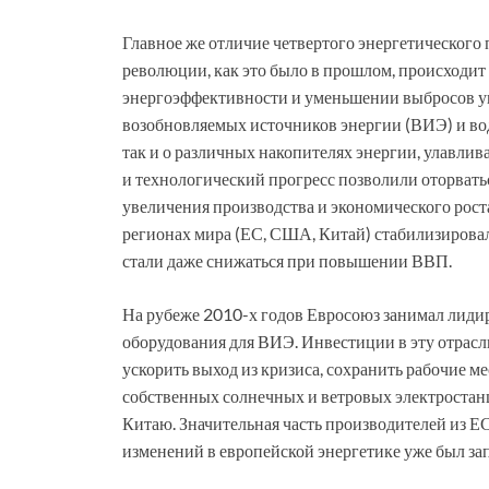
Главное же отличие четвертого энергетического 
революции, как это было в прошлом, происходит
энергоэффективности и уменьшении выбросов угл
возобновляемых источников энергии (ВИЭ) и вод
так и о различных накопителях энергии, улавлив
и технологический прогресс позволили оторвать
увеличения производства и экономического рос
регионах мира (ЕС, США, Китай) стабилизировали
стали даже снижаться при повышении ВВП.
На рубеже 2010-х годов Евросоюз занимал лиди
оборудования для ВИЭ. Инвестиции в эту отрасль
ускорить выход из кризиса, сохранить рабочие м
собственных солнечных и ветровых электростан
Китаю. Значительная часть производителей из ЕС
изменений в европейской энергетике уже был за