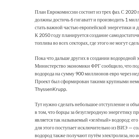
План Еврокомиссии состоит из трех фаз. С 2020
должны достичь 6 гигаватт и производить 1 мил
стать важной частью европейской энергетики и 
К 2050 году планируется создание самодостаточ
топлива во всех секторах, где этого не могут сд
Пока что дальше других в создании водородной 
Министерство экономики ФРГ сообщило, что под
водорода на сумму 900 миллионов евро через не
Проект был сформирован такими крупными немец
ThyssenKrupp.
Тут нужно сделать небольшое отступление и об
в том, что борцы за безуглеродную энергетику 
является так называемый «зелёный» водород: его
для этого поступает исключительно из ВИЭ — со
водород также получают путём электролиза, но 