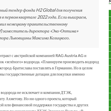
ный тендер фонда H2 Global для получения
в первом квартале 2022 года. Если выиграем,
явил немецкому правительственному
) заместитель директора «Эко-Оптима»
атора Львовщины Максима Козицкого.
онтракт с австрийской компанией RAG Austria AG и
к «зелёного» водорода. «Планируем производить водород
город-Братислава поставлять в Германию. Но в целом
жны государственные дотации для покупки именно
 водорода не исключает и компания ДТЭК,
ту Ахметову. Но ни одного проекта, который
ой или финансовой поддержки государства и других
ректор по инновациям ДТЭК Эмануэле Вольпе. «В