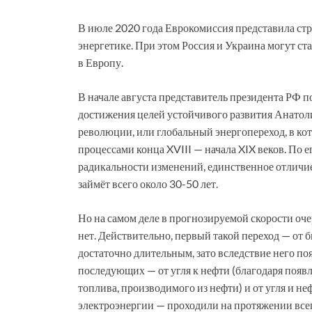
В июле 2020 года Еврокомиссия представила ст
энергетике. При этом Россия и Украина могут ст
в Европу.
В начале августа представитель президента РФ 
достижения целей устойчивого развития Анатоли
революции, или глобальный энергопереход, в ко
процессами конца XVIII — начала XIX веков. По 
радикальности изменений, единственное отличи
займёт всего около 30-50 лет.
Но на самом деле в прогнозируемой скорости оч
нет. Действительно, первый такой переход — от 
достаточно длительным, зато вследствие него п
последующих — от угля к нефти (благодаря появ
топлива, производимого из нефти) и от угля и н
электроэнергии — проходили на протяжении все