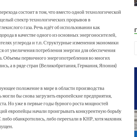
перехода состоит в том, что вместо одной технологической
 целый спектр технологических прорывов в
екислого газа. Речь идёт об использовании как
орода в качестве одного из основных энергоносителей,
ателях углерода и т.п. Структурные изменения экономики
ся от увеличения потребления энергии для обеспечения
та. Объемы первичного энергопотребления во многих
сь, а в ряде стран (Великобритания, Германия, Япония)
рующее положение в мире в области производства
 могли бы снова загрузить европейские предприятия,
еста. Но уже в первые годы бурного роста мощностей
ций европейцы начали проигрывать конкурентную борьбу
 либо обанкротились, либо переехали в КНР, хотя маховик
пущен.