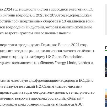
 по 2024 год мощности чистой водородной энергетики ЕС
лион тонн водорода. С 2025 по 2030 год водород должен
достичь производственных оборотов в 10 миллионов тонн.
ной водородной индустрии, которая заменит ископаемые
елать ветрогенераторы или солнечные панели.
энергетики продвинулась Германия. В июне 2021 года
держит создание рынка экологически чистого «зелёного»
давно созданную платформу H2 Global Foundation.
кими компаниями, как Siemens Energy, Linde, Nordex и
ъяснить «цветовую дифференциацию» водорода в ЕС. Дело
приветствуют не всякий Н2. Самым «расово чистым»
 производят из воды методом электролиза, а электричество
лнечных, ветро- и гидроэлектростанций. «Жёлтый»
источником электроэнергии для него являются АЭС.