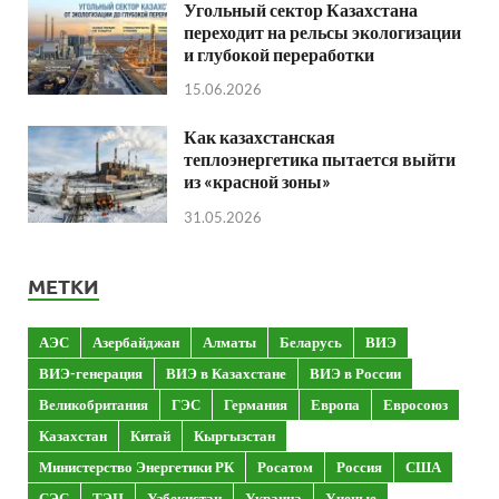
Угольный сектор Казахстана
переходит на рельсы экологизации
и глубокой переработки
15.06.2026
Как казахстанская
теплоэнергетика пытается выйти
из «красной зоны»
31.05.2026
МЕТКИ
АЭС
Азербайджан
Алматы
Беларусь
ВИЭ
ВИЭ-генерация
ВИЭ в Казахстане
ВИЭ в России
Великобритания
ГЭС
Германия
Европа
Евросоюз
Казахстан
Китай
Кыргызстан
Министерство Энергетики РК
Росатом
Россия
США
СЭС
ТЭЦ
Узбекистан
Украина
Ученые