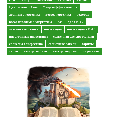
Центральная Азия
Энергоэффективность
атомная энергетика
ветроэнергетика
водород
возобновляемая энергетика
газ
доля ВИЭ
зеленая энергетика
инвестиции
инвестиции в ВИЭ
иностранные инвестиции
солнечная электростанция
солнечная энергетика
солнечные панели
тарифы
уголь
электромобили
электроэнергия
энергетика