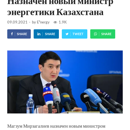
Назначен новый министр
энергетики Казахстана
09.09.2021
-
by
E²nergy
1.9K
SHARE
SHARE
TWEET
SHARE
Магзум Мирзагалиев назначен новым министром