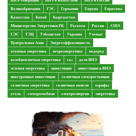
ВИЭ-генерация
ВИЭ в Казахстане
ВИЭ в России
Великобритания
ГЭС
Германия
Европа
Евросоюз
Казахстан
Китай
Кыргызстан
Министерство Энергетики РК
Росатом
Россия
США
СЭС
ТЭЦ
Узбекистан
Украина
Ученые
Центральная Азия
Энергоэффективность
атомная энергетика
ветроэнергетика
водород
возобновляемая энергетика
газ
доля ВИЭ
зеленая энергетика
инвестиции
инвестиции в ВИЭ
иностранные инвестиции
солнечная электростанция
солнечная энергетика
солнечные панели
тарифы
уголь
электромобили
электроэнергия
энергетика