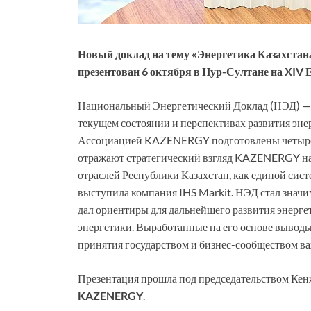
Новый доклад на тему «Энергетика Казахста
презентован 6 октября в Нур-Султане на
XIV
Е
Национальный Энергетический Доклад (НЭД) —
текущем состоянии и перспективах развития эне
Ассоциацией KAZENERGY подготовлены четыре Н
отражают стратегический взгляд KAZENERGY на 
отраслей Республики Казахстан, как единой сис
выступила компания IHS Markit. НЭД стал значи
дал ориентиры для дальнейшего развития энерге
энергетики. Выработанные на его основе выводы
принятия государством и бизнес-сообществом в
Презентация прошла под председательством Кен
KAZENERGY
.