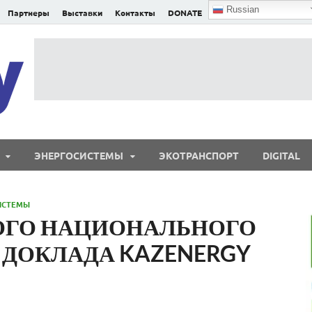
Russian
Партнеры
Выставки
Контакты
DONATE
E²nergy
E²nergy — энергетика Евразии и мира
ЭНЕРГОСИСТЕМЫ
ЭКОТРАНСПОРТ
DIGITAL
ИСТЕМЫ
ОГО НАЦИОНАЛЬНОГО
 ДОКЛАДА KAZENERGY