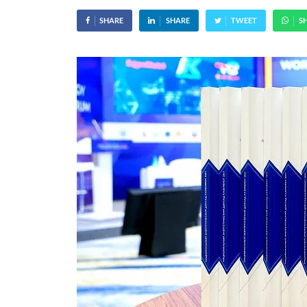
SHARE
SHARE
TWEET
S