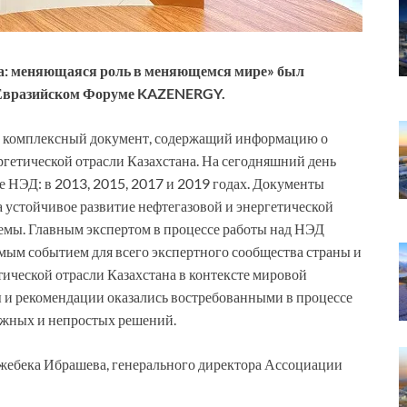
на: меняющаяся роль в меняющемся мире» был
вразийском Форуме
KAZENERGY
.
 комплексный документ, содержащий информацию о
ргетической отрасли Казахстана. На сегодняшний день
ЭД: в 2013, 2015, 2017 и 2019 годах. Документы
устойчивое развитие нефтегазовой и энергетической
темы. Главным экспертом в процессе работы над НЭД
мым событием для всего экспертного сообщества страны и
тической отрасли Казахстана в контексте мировой
 и рекомендации оказались востребованными в процессе
ажных и непростых решений.
жебека Ибрашева, генерального директора Ассоциации