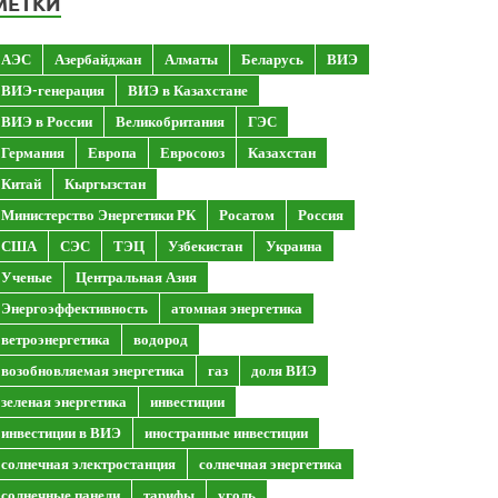
МЕТКИ
АЭС
Азербайджан
Алматы
Беларусь
ВИЭ
ВИЭ-генерация
ВИЭ в Казахстане
ВИЭ в России
Великобритания
ГЭС
Германия
Европа
Евросоюз
Казахстан
Китай
Кыргызстан
Министерство Энергетики РК
Росатом
Россия
США
СЭС
ТЭЦ
Узбекистан
Украина
Ученые
Центральная Азия
Энергоэффективность
атомная энергетика
ветроэнергетика
водород
возобновляемая энергетика
газ
доля ВИЭ
зеленая энергетика
инвестиции
инвестиции в ВИЭ
иностранные инвестиции
солнечная электростанция
солнечная энергетика
солнечные панели
тарифы
уголь