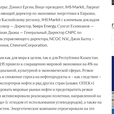
ры: Дэниел Ергин, Вице-президент, IHS Markit, Лауреат
ляющий директор по экономике энергетики в Евразии,
и Каспийскому региону, IHS Markit с ключевым докладом
Уолкер — Директор, Seepx Energy, Сунгат Есимханов —
 Биан Дыжы — Генеральный Директор CNPC по
ль управляющего директора, NCOC N.V., Джон Балтц –
ения, ChevronCorporation.
м как для мира в целом, так и для Республики Казахстан.
19) привело к сокращению мировой экономики на 4% на
иальной, культурной и экономической сферах. Резкое
в снижение спроса на нефтепродукты и – как следствие –
экспортеров нефти и ряд других стран (альянс ОПЕК+)
ировать мировые рынки нефти и предотвратить резкое
ран активизировали реализацию политики, направленной на
» (с отходом от использования углеводородов), а также на
стем. Энергетические компании отреагировали на это