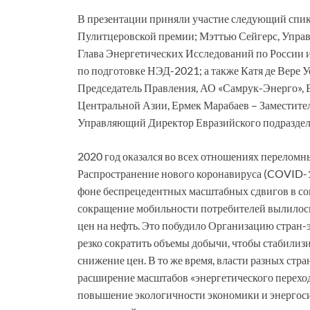
В презентации приняли участие следующий спике
Пулитцеровской премии; Мэттью Сейгерс, Управ
Глава Энергетических Исследований по России 
по подготовке НЭД-2021; а также Катя де Вере 
Председатель Правления, АО «Самрук-Энерго»,
Центральной Азии, Ермек Марабаев – Заместите
Управляющий Директор Евразийского подраздел
2020 год оказался во всех отношениях переломны
Распространение нового коронавируса (COVID-
фоне беспрецедентных масштабных сдвигов в соц
сокращение мобильности потребителей вылилось 
цен на нефть. Это побудило Организацию стран-
резко сократить объемы добычи, чтобы стабилиз
снижение цен. В то же время, власти разных ст
расширение масштабов «энергетического перехода
повышение экологичности экономики и энергоси