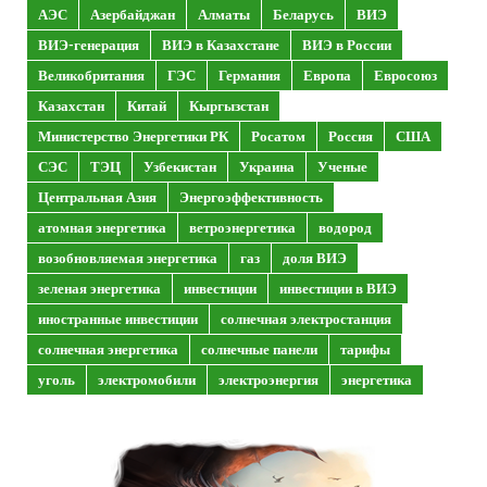
АЭС
Азербайджан
Алматы
Беларусь
ВИЭ
ВИЭ-генерация
ВИЭ в Казахстане
ВИЭ в России
Великобритания
ГЭС
Германия
Европа
Евросоюз
Казахстан
Китай
Кыргызстан
Министерство Энергетики РК
Росатом
Россия
США
СЭС
ТЭЦ
Узбекистан
Украина
Ученые
Центральная Азия
Энергоэффективность
атомная энергетика
ветроэнергетика
водород
возобновляемая энергетика
газ
доля ВИЭ
зеленая энергетика
инвестиции
инвестиции в ВИЭ
иностранные инвестиции
солнечная электростанция
солнечная энергетика
солнечные панели
тарифы
уголь
электромобили
электроэнергия
энергетика