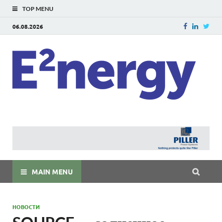
TOP MENU
06.08.2026
E
E²ner
энерг
Евраз
мира
MAIN MENU
НОВОСТИ