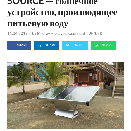
SOURCE — солнечное
устройство, производящее
питьевую воду
11.04.2017
-
by
E²nergy
-
Leave a Comment
1.8K
SHARE
SHARE
TWEET
SHARE